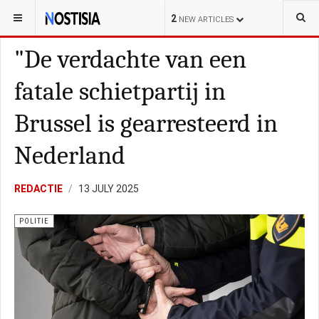
YOU ARE HERE:
NEDERLAND
ALGEMEEN
2
NEW ARTICLES
"De verdachte van een
fatale schietpartij in
Brussel is gearresteerd in
Nederland
REDACTIE
13 JULY 2025
POLITIE