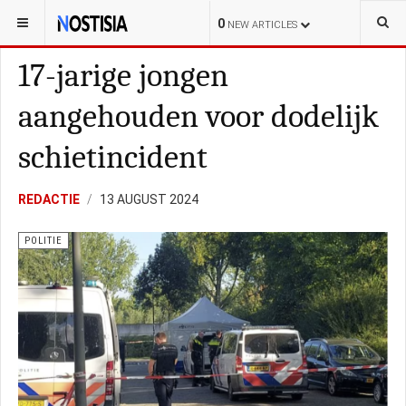
YOU ARE HERE:
NEDERLAND
ALGEMEEN
0
NEW ARTICLES
17-jarige jongen
aangehouden voor dodelijk
schietincident
REDACTIE
13 AUGUST 2024
POLITIE