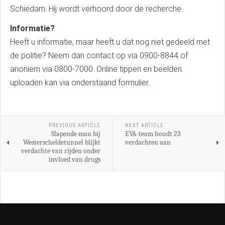
Schiedam. Hij wordt verhoord door de recherche.
Informatie?
Heeft u informatie, maar heeft u dat nog niet gedeeld met
de politie? Neem dan contact op via 0900-8844 of
anoniem via 0800-7000. Online tippen en beelden
uploaden kan via onderstaand formulier.
PREVIOUS ARTICLE
NEXT ARTICLE
Slapende man bij
EVA-team houdt 23
Westerscheldetunnel blijkt
verdachten aan
verdachte van rijden onder
invloed van drugs