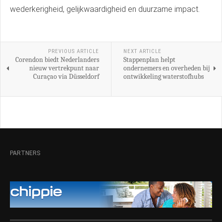
wederkerigheid, gelijkwaardigheid en duurzame impact.
PREVIOUS ARTICLE
NEXT ARTICLE
Corendon biedt Nederlanders
Stappenplan helpt
nieuw vertrekpunt naar
ondernemers en overheden bij
Curaçao via Düsseldorf
ontwikkeling waterstofhubs
PARTNERS