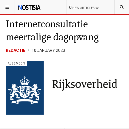
YOU ARE HERE:
NEDERLAND
ALGEMEEN
0
NEW ARTICLES
Internetconsultatie
meertalige dagopvang
REDACTIE
10 JANUARY 2023
ALGEMEEN