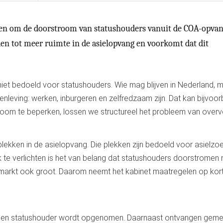
en om de doorstroom van statushouders vanuit de COA-opva
den tot meer ruimte in de asielopvang en voorkomt dat dit
s niet bedoeld voor statushouders. Wie mag blijven in Nederland, 
nleving: werken, inburgeren en zelfredzaam zijn. Dat kan bijvoor
room te beperken, lossen we structureel het probleem van overv
ekken in de asielopvang. Die plekken zijn bedoeld voor asielzoe
te verlichten is het van belang dat statushouders doorstromen 
ngmarkt ook groot. Daarom neemt het kabinet maatregelen op kor
een statushouder wordt opgenomen. Daarnaast ontvangen gem