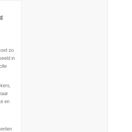
ng
moet zo
beeld in
olle
kers,
naar
te en
eenten