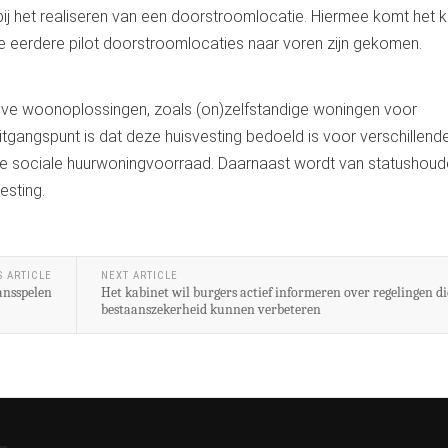
ij het realiseren van een doorstroomlocatie. Hiermee komt het k
e eerdere pilot doorstroomlocaties naar voren zijn gekomen.
ieve woonoplossingen, zoals (on)zelfstandige woningen voor
uitgangspunt is dat deze huisvesting bedoeld is voor verschillend
de sociale huurwoningvoorraad. Daarnaast wordt van statushoud
esting.
S ARTICLE
NEXT ARTICLE
ansspelen
Het kabinet wil burgers actief informeren over regelingen d
bestaanszekerheid kunnen verbeteren