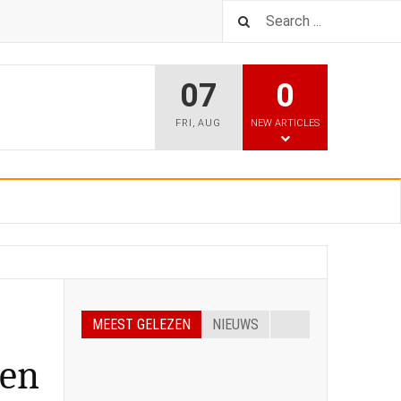
07
0
FRI
,
AUG
NEW ARTICLES
MEEST GELEZEN
NIEUWS
ren