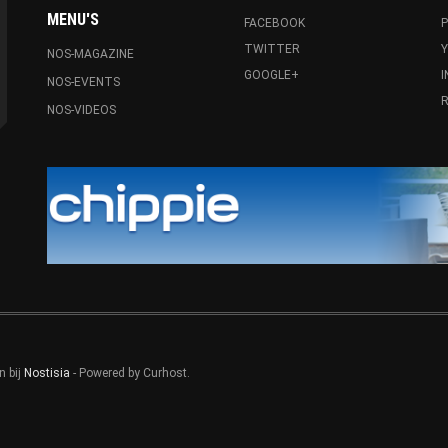
MENU'S
FACEBOOK
P
TWITTER
NOS-MAGAZINE
GOOGLE+
NOS-EVENTS
R
NOS-VIDEOS
n bij
Nostisia
- Powered by Curhost.