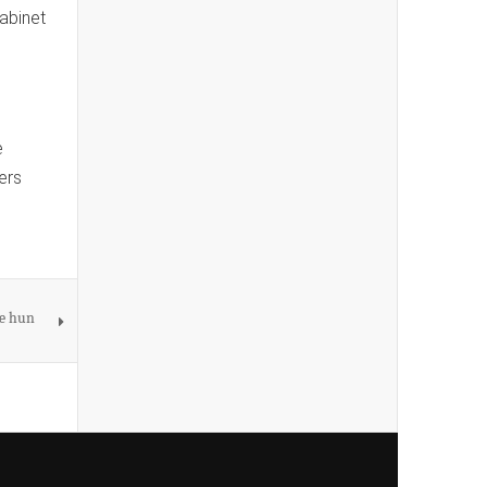
abinet
e
ers
ie hun