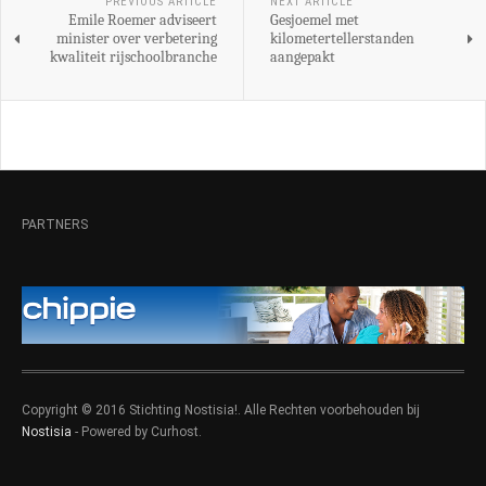
PREVIOUS ARTICLE
NEXT ARTICLE
Emile Roemer adviseert
Gesjoemel met
minister over verbetering
kilometertellerstanden
kwaliteit rijschoolbranche
aangepakt
PARTNERS
Copyright © 2016 Stichting Nostisia!. Alle Rechten voorbehouden bij
Nostisia
- Powered by Curhost.