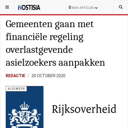
YOU ARE HERE:
NEDERLAND
POLITIE
0
NEW ARTICLES
Gemeenten gaan met
financiële regeling
overlastgevende
asielzoekers aanpakken
REDACTIE
20 OCTOBER 2020
ALGEMEEN