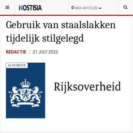
YOU ARE HERE:
NEDERLAND
0
NEW ARTICLES
Gebruik van staalslakken
tijdelijk stilgelegd
REDACTIE
21 JULY 2025
ALGEMEEN