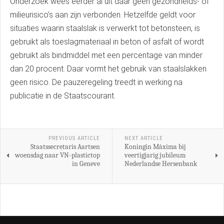
Onderzoek wees eerder al uit daar geen gezondheids- of
milieurisico’s aan zijn verbonden. Hetzelfde geldt voor
situaties waarin staalslak is verwerkt tot betonsteen, is
gebruikt als toeslagmateriaal in beton of asfalt of wordt
gebruikt als bindmiddel met een percentage van minder
dan 20 procent. Daar vormt het gebruik van staalslakken
geen risico. De pauzeregeling treedt in werking na
publicatie in de Staatscourant.
PREVIOUS ARTICLE
NEXT ARTICLE
Staatssecretaris Aartsen
Koningin Máxima bij
woensdag naar VN-plastictop
veertigjarig jubileum
in Geneve
Nederlandse Hersenbank