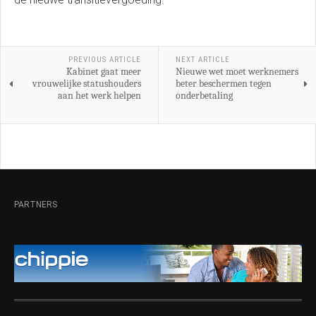
PREVIOUS ARTICLE
NEXT ARTICLE
Kabinet gaat meer
Nieuwe wet moet werknemers
vrouwelijke statushouders
beter beschermen tegen
aan het werk helpen
onderbetaling
PARTNERS