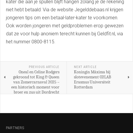
kater die aan je spullen blijft hangen zolang je de rekening
niet hebt betaald. Via de website Jegelddebaas.nl krijgen
jongeren tips om een betaal-later-kater te voorkomen.
Ook worden jongeren met geldproblemen erop gewezen
dat ze voor hulp anoniem terecht kunnen bij Geldfit.nl, via
het nummer 0800-8115.
PREVIOUS ARTICLE
NEXT ARTICLE
Oneal en Celine Rodgers
Koningin Máxima bij
gekroond tot King & Queen
slotevenement O2LAB
van Zomercarnaval 2025 –
Erasmus Universiteit
een historisch moment voor
Rotterdam
broer en zus uit Dordrecht
PARTNERS