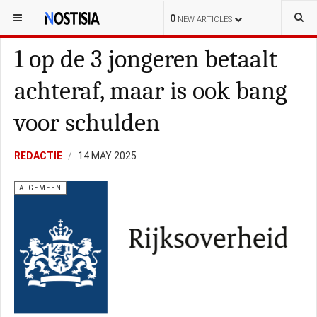
YOU ARE HERE:
NEDERLAND
ALGEMEEN
0
NEW ARTICLES
1 op de 3 jongeren betaalt
achteraf, maar is ook bang
voor schulden
REDACTIE
14 MAY 2025
ALGEMEEN