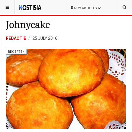
YOU ARE HERE:
LIFESTYLE
RECEPTEN
0
NEW ARTICLES
Johnycake
REDACTIE
25 JULY 2016
RECEPTEN