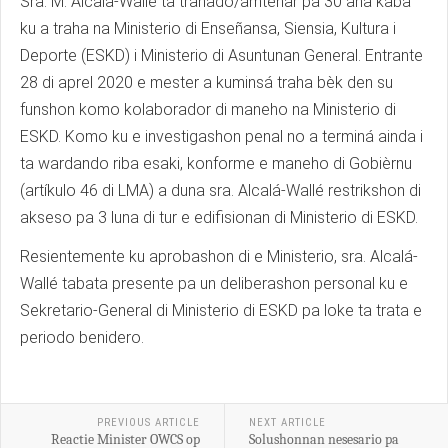
Sra. M. Alcala-Wallé ta trahadó/ámtenar pa 30 aña kaba
ku a traha na Ministerio di Enseñansa, Siensia, Kultura i
Deporte (ESKD) i Ministerio di Asuntunan General. Entrante
28 di aprel 2020 e mester a kuminsá traha bèk den su
funshon komo kolaborador di maneho na Ministerio di
ESKD. Komo ku e investigashon penal no a terminá ainda i
ta wardando riba esaki, konforme e maneho di Gobièrnu
(artíkulo 46 di LMA) a duna sra. Alcalá-Wallé restrikshon di
akseso pa 3 luna di tur e edifisionan di Ministerio di ESKD.
Resientemente ku aprobashon di e Ministerio, sra. Alcalá-
Wallé tabata presente pa un deliberashon personal ku e
Sekretario-General di Ministerio di ESKD pa loke ta trata e
periodo benidero.
PREVIOUS ARTICLE
NEXT ARTICLE
Reactie Minister OWCS op
Solushonnan nesesario pa