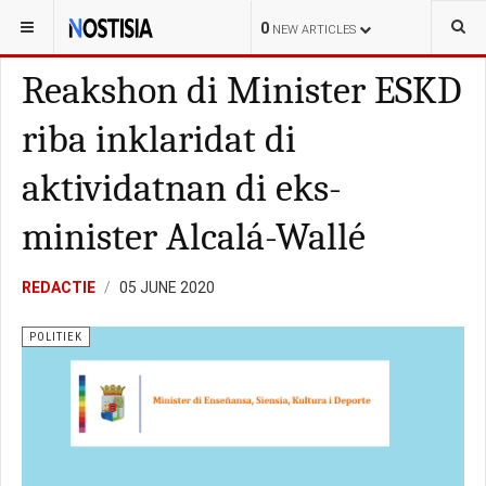
YOU ARE HERE:
CURAÇAO
POLITIEK
0
NEW ARTICLES
Reakshon di Minister ESKD
riba inklaridat di
aktividatnan di eks-
minister Alcalá-Wallé
REDACTIE
05 JUNE 2020
POLITIEK