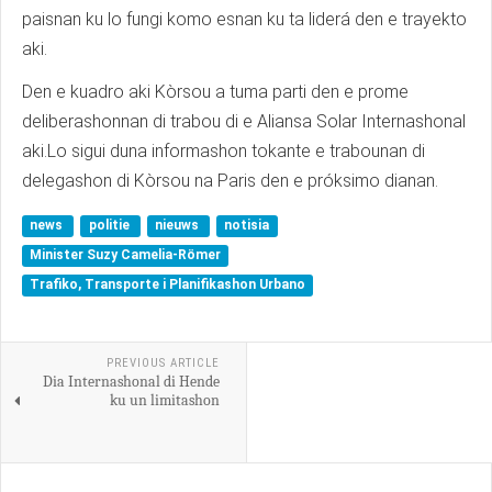
paisnan ku lo fungi komo esnan ku ta liderá den e trayekto
aki.
Den e kuadro aki Kòrsou a tuma parti den e prome
deliberashonnan di trabou di e Aliansa Solar Internashonal
aki.Lo sigui duna informashon tokante e trabounan di
delegashon di Kòrsou na Paris den e próksimo dianan.
news
politie
nieuws
notisia
Minister Suzy Camelia-Römer
Trafiko, Transporte i Planifikashon Urbano
PREVIOUS ARTICLE
Dia Internashonal di Hende
ku un limitashon