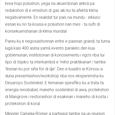
krea hopi polushon, yega na akuerdonan ankrá pa
redukshon di e emishon di gas aki ku ta afektá klima
negativamente. En realidat tur pais na mundu - inkluso
esnan ku no ta kousa e polushon nan mes - ta sufri di
konsekuenshanan di klima mundial.
Pareu ku e negosashonnan entre e paisnan grandi, ta tuma
lugá kasi 400 asina yamá evento paralelo den kua
gobièrnunan, institutonan di konosementu i ngo's riba tur
tipo di tópiko ta interkambiá e ‘mihó praktikanan’ i tambe
'lèsnan ku por siña for di dje'. Den e kuadro ei Kòrsou a
duna presentashon/workshop riba nos eksperensha ku
Desaroyo Sostenibel. E temanan spesífiko ku a trata ta
energía renobabel, maneho sostenibel di awa, protekshon
di Mangrove i restorashon di esakinan i maneho di kosta i
protekshon di koral.
Minister Camelia-Römer a partisipá tambe na un reunion