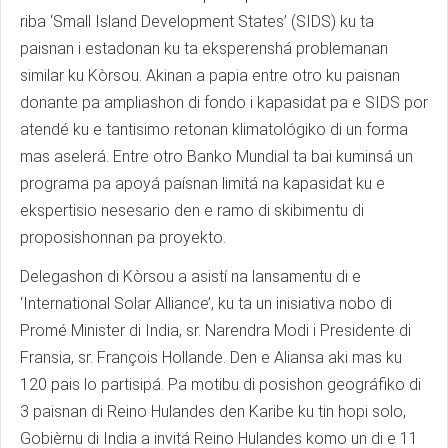
riba ‘Small Island Development States’ (SIDS) ku ta
paisnan i estadonan ku ta eksperenshá problemanan
similar ku Kòrsou. Akinan a papia entre otro ku paisnan
donante pa ampliashon di fondo i kapasidat pa e SIDS por
atendé ku e tantisimo retonan klimatológiko di un forma
mas aselerá. Entre otro Banko Mundial ta bai kuminsá un
programa pa apoyá paísnan limitá na kapasidat ku e
ekspertisio nesesario den e ramo di skibimentu di
proposishonnan pa proyekto.
Delegashon di Kòrsou a asistí na lansamentu di e
‘International Solar Alliance’, ku ta un inisiativa nobo di
Promé Minister di India, sr. Narendra Modi i Presidente di
Fransia, sr. François Hollande. Den e Aliansa aki mas ku
120 pais lo partisipá. Pa motibu di posishon geográfiko di
3 paisnan di Reino Hulandes den Karibe ku tin hopi solo,
Gobièrnu di India a invitá Reino Hulandes komo un di e 11