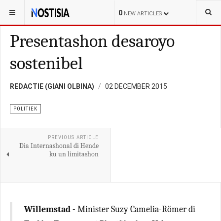
YOU ARE HERE:
CURAÇAO
POLITIEK
0
NEW ARTICLES
Presentashon desaroyo
sostenibel
REDACTIE (GIANI OLBINA)
02 DECEMBER 2015
POLITIEK
PREVIOUS ARTICLE
Dia Internashonal di Hende
ku un limitashon
Willemstad -
Minister Suzy Camelia-Römer di