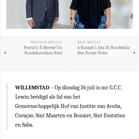
PREVIOUS ARTICLE
NEXT ARTICLE
Postul’é, É Meresé Un
A Kumpli 1 Aña Di Nos Sédula
Kondekorashon Real
Den Forma Nobo
WILLEMSTAD
– Op dinsdag 26 juli is mr. G.C.C.
Lewin beëdigd als lid van het
Gemeenschappelijk Hof van Justitie van Aruba,
Curaçao, Sint Maarten en Bonaire, Sint Eustatius
en Saba.