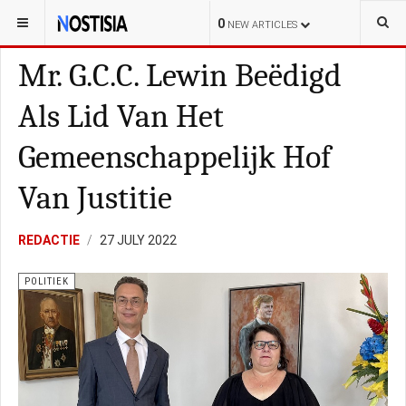
YOU ARE HERE:
CURAÇAO
LOKAL
0
NEW ARTICLES
Mr. G.C.C. Lewin Beëdigd
Als Lid Van Het
Gemeenschappelijk Hof
Van Justitie
REDACTIE
27 JULY 2022
POLITIEK