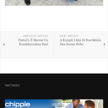
PREVIOUS ARTICLE
NEXT ARTICLE
Postul’é, É Meresé Un
A Kumpli 1 Aña Di Nos Sédula
Kondekorashon Real
Den Forma Nobo
PARTNERS