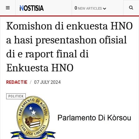
YOU ARE HERE:
CURAÇAO
POLITIEK
0
NEW ARTICLES
Komishon di enkuesta HNO
a hasi presentashon ofisial
di e raport final di
Enkuesta HNO
REDACTIE
07 JULY 2024
POLITIEK