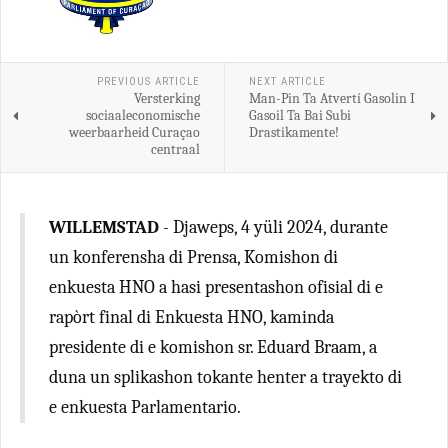
PREVIOUS ARTICLE
NEXT ARTICLE
Versterking
Man-Pin Ta Atvertí Gasolin I
sociaaleconomische
Gasoil Ta Bai Subi
weerbaarheid Curaçao
Drastikamente!
centraal
WILLEMSTAD
- Djaweps, 4 yüli 2024, durante
un konferensha di Prensa, Komishon di
enkuesta HNO a hasi presentashon ofisial di e
rapòrt final di Enkuesta HNO, kaminda
presidente di e komishon sr. Eduard Braam, a
duna un splikashon tokante henter a trayekto di
e enkuesta Parlamentario.