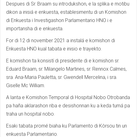
Despues di Sr. Braam su introdukshon, e la splika e motibu
dikon a inisiá e enkuesta, establesimentu di un Komishon
di Enkuesta i Investigashon Parlamentario HNO i e
importansha di e enkuesta.
For di 12 di november 2021 a instalá e komishon di
Enkuesta HNO kual tabata e inisio e trayekto.
E komishon ta konsistí di presidente di e komishon sr.
Eduard Braam, sr. Milangelo Martines, sr. Rennox Calmes,
sra. Ana-Maria Pauletta, sr. Gwendell Mercelina, i sra.
Giselle Mc William.
A lanta e Komishon Temporal di Hospital Nobo Otrobanda
pa haña aklarashon riba e desishonnan ku a keda tumá pa
traha un hospital nobo.
Esaki tabata promé biaha ku Parlamento di Kòrsou tin un
enkuesta Parlamentario.