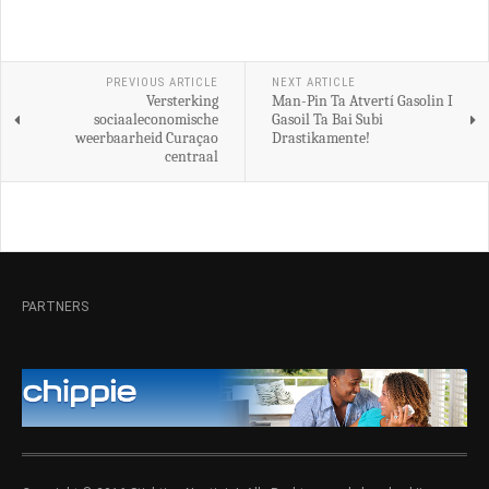
PREVIOUS ARTICLE
NEXT ARTICLE
Versterking
Man-Pin Ta Atvertí Gasolin I
sociaaleconomische
Gasoil Ta Bai Subi
weerbaarheid Curaçao
Drastikamente!
centraal
PARTNERS