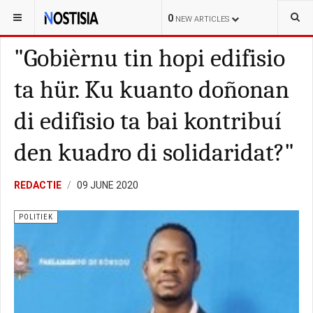
YOU ARE HERE:
CURAÇAO
POLITIEK
0
NEW ARTICLES
"Gobièrnu tin hopi edifisio
ta hür. Ku kuanto doñonan
di edifisio ta bai kontribuí
den kuadro di solidaridat?"
REDACTIE
09 JUNE 2020
POLITIEK