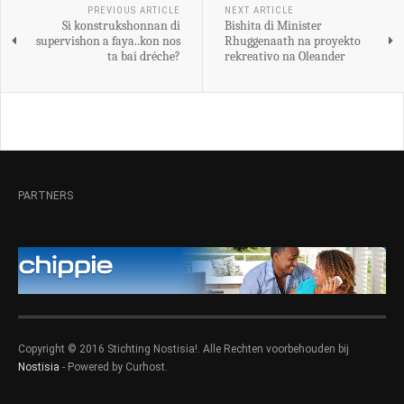
PREVIOUS ARTICLE
NEXT ARTICLE
Si konstrukshonnan di
Bishita di Minister
supervishon a faya..kon nos
Rhuggenaath na proyekto
ta bai dréche?
rekreativo na Oleander
PARTNERS
Copyright © 2016 Stichting Nostisia!. Alle Rechten voorbehouden bij
Nostisia
- Powered by Curhost.