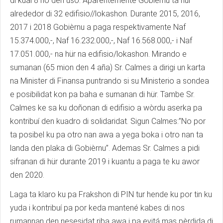
di kual 8 no den uso. Aparentemente Gobièrnu ta hür
alrededor di 32 edifisio//lokashon. Durante 2015, 2016,
2017 i 2018 Gobièrnu a paga respektivamente Naf
15.374.000,-, Naf 16.232.000,-, Naf 16.568.000,- i Naf
17.051.000,- na hür na edifisio/lokashon. Mirando e
sumanan (65 mion den 4 aña) Sr. Calmes a dirigi un karta
na Minister di Finansa puntrando si su Ministerio a sondea
e posibilidat kon pa baha e sumanan di hür. Tambe Sr.
Calmes ke sa ku doñonan di edifisio a wòrdu aserka pa
kontribuí den kuadro di solidaridat. Sigun Calmes:”No por
ta posibel ku pa otro nan awa a yega boka i otro nan ta
landa den plaka di Gobièrnu”. Ademas Sr. Calmes a pidi
sifranan di hür durante 2019 i kuantu a paga te ku awor
den 2020.
Laga ta klaro ku pa Frakshon di PIN tur hende ku por tin ku
yuda i kontribuí pa por keda mantené kabes di nos
rumannan den nesesidat riba awa i pa evitá mas pèrdida di