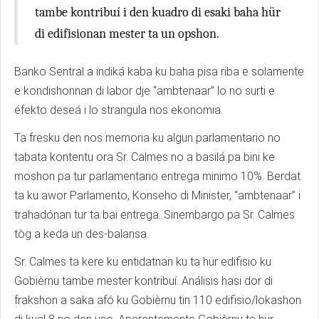
tambe kontribuí i den kuadro di esaki baha hür
di edifisionan mester ta un opshon.
Banko Sentral a indiká kaba ku baha pisa riba e solamente
e kondishonnan di labor dje “ambtenaar” lo no surti e
éfekto deseá i lo strangula nos ekonomia.
Ta fresku den nos memoria ku algun parlamentario no
tabata kontentu ora Sr. Calmes no a basilá pa bini ke
moshon pa tur parlamentario entrega minimo 10%. Berdat
ta ku awor Parlamento, Konseho di Minister, “ambtenaar” i
trahadónan tur ta bai entrega. Sinembargo pa Sr. Calmes
tòg a keda un des-balansa.
Sr. Calmes ta kere ku entidatnan ku ta hür edifisio ku
Gobièrnu tambe mester kontribuí. Análisis hasi dor di
frakshon a saka afó ku Gobièrnu tin 110 edifisio/lokashon