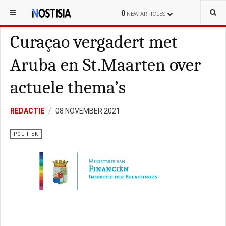
YOU ARE HERE:
CURAÇAO
LOKAL
0
NEW ARTICLES
Curaçao vergadert met
Aruba en St.Maarten over
actuele thema’s
REDACTIE
08 NOVEMBER 2021
POLITIEK