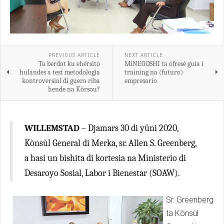
PREVIOUS ARTICLE
NEXT ARTICLE
Ta berdat ku ehérsito
MiNEGOSHI ta ofresé guia i
hulandes a test metodologia
training na (futuro)
kontroversial di guera riba
empresario
hende na Kòrsou?
WILLEMSTAD
– Djamars 30 di yüni 2020,
Kònsùl General di Merka, sr. Allen S. Greenberg,
a hasi un bishita di kortesia na Ministerio di
Desaroyo Sosial, Labor i Bienestar (SOAW).
Sr. Greenberg
ta Kònsùl