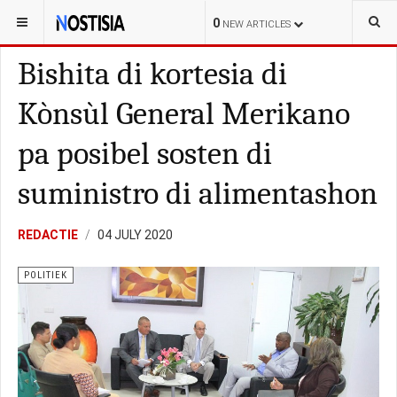
YOU ARE HERE:
CURAÇAO
POLITIEK
0
NEW ARTICLES
Bishita di kortesia di
Kònsùl General Merikano
pa posibel sosten di
suministro di alimentashon
REDACTIE
04 JULY 2020
POLITIEK