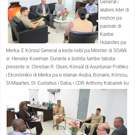
General i
alabes lider di
mishon pa
paisnan di
Karibe
Hulandes pa
Merka. E Kònsùl General a keda risibí pa Minister di SOAW,
sr. Hensley Koeiman. Durante e bishita tambe tabata
presente sr. Christian R. Olsen, Kònsùl di Asuntunan Polítiko
i Ekonómiko di Merka pa e islanan Aruba, Bonaire, Kòrsou,
St.Maarten, St. Eustatius i Saba, i
CDR Anthony Kabanek ku