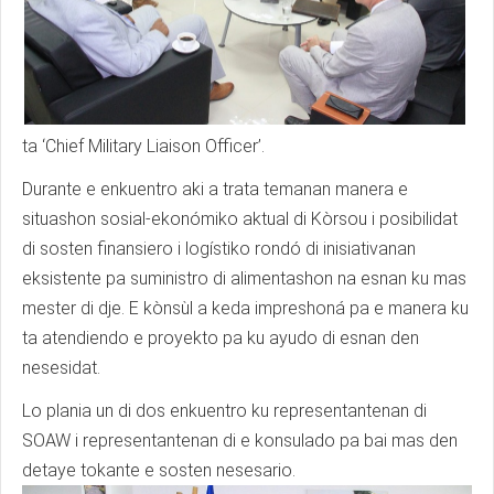
ta ‘Chief Military Liaison Officer’.
Durante e enkuentro aki a trata temanan manera e
situashon sosial-ekonómiko aktual di Kòrsou i posibilidat
di sosten finansiero i logístiko rondó di inisiativanan
eksistente pa suministro di alimentashon na esnan ku mas
mester di dje. E kònsùl a keda impreshoná pa e manera ku
ta atendiendo e proyekto pa ku ayudo di esnan den
nesesidat.
Lo plania un di dos enkuentro ku representantenan di
SOAW i representantenan di e konsulado pa bai mas den
detaye tokante e sosten nesesario.