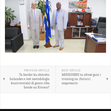
PREVIOUS ARTICLE
NEXT ARTICLE
Ta berdat ku ehérsito
MiNEGOSHI ta ofresé guia i
hulandes a test metodologia
training na (futuro)
kontroversial di guera riba
empresario
hende na Kòrsou?