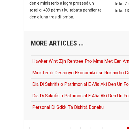
den e ministerio a logra prosesá un
te ku 7 
total di 439 pèrmit ku tabata pendiente
te ku 13
den e luna tras di lomba.
MORE ARTICLES ...
Hawker Wint Zijn Rentree Pro Mma Met Een Ar
Minister di Desaroyo Ekonómiko, sr. Ruisandro Cij
Dia Di Sakrifisio Patrimonial E Aña Akí Den Un
Dia Di Sakrifisio Patrimonial E Aña Akí Den Un
Personal Di Sdkk Ta Bishitá Boneiru