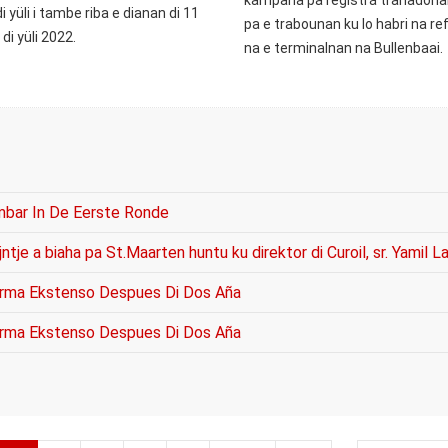
kampaña pa registrá trahadónan 
di yüli i tambe riba e dianan di 11
pa e trabounan ku lo habri na refi
 di yüli 2022.
na e terminalnan na Bullenbaai.
mbar In De Eerste Ronde
ntje a biaha pa St.Maarten huntu ku direktor di Curoil, sr. Yamil L
 Forma Ekstenso Despues Di Dos Aña
 Forma Ekstenso Despues Di Dos Aña