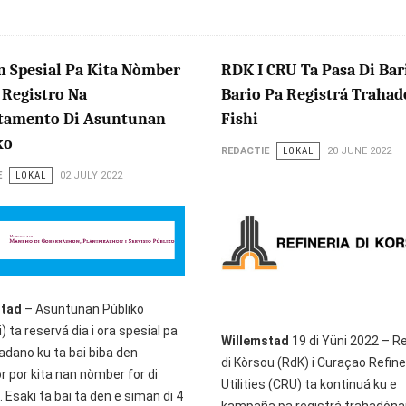
n Spesial Pa Kita Nòmber
RDK I CRU Ta Pasa Di Bar
 Registro Na
Bario Pa Registrá Trahad
tamento Di Asuntunan
Fishi
ko
REDACTIE
LOKAL
20 JUNE 2022
E
LOKAL
02 JULY 2022
stad
– Asuntunan Públiko
) ta reservá dia i ora spesial pa
Willemstad
19 di Yüni 2022 – Re
adano ku ta bai biba den
di Kòrsou (RdK) i Curaçao Refine
r por kita nan nòmber for di
Utilities (CRU) ta kontinuá ku e
. Esaki ta bai ta den e siman di 4