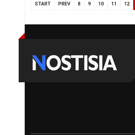
START
PREV
8
9
10
11
12