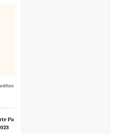
edifisio
rte Pa
2023