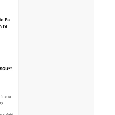
io Pa
ó Di
fineria
ry