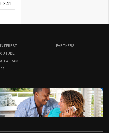
F 341
INTEREST
PARTNERS
YOUTUBE
INSTAGRAM
SS