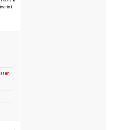
di fishi
neria i
asten.