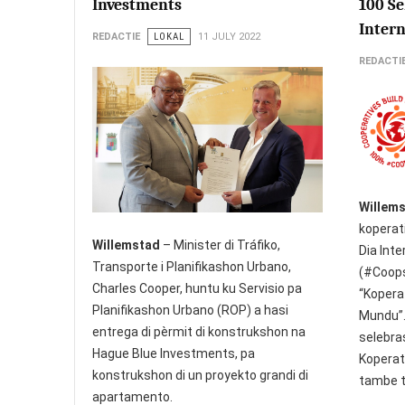
Investments
100 Se
Intern
REDACTIE
LOKAL
11 JULY 2022
REDACTI
Willem
koperat
Willemstad
– Minister di Tráfiko,
Dia Int
Transporte i Planifikashon Urbano,
(#Coops
Charles Cooper, huntu ku Servisio pa
“Kopera
Planifikashon Urbano (ROP) a hasi
Mundu”. 
entrega di pèrmit di konstrukshon na
selebras
Hague Blue Investments, pa
Koperat
konstrukshon di un proyekto grandi di
tambe t
apartamento.