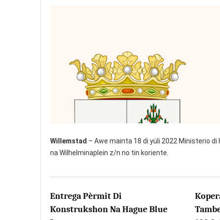
Willemstad
– Awe mainta 18 di yüli 2022 Ministerio di 
na Wilhelminaplein z/n no tin koriente.
Entrega Pèrmit Di
Koper
Konstrukshon Na Hague Blue
Tambe 