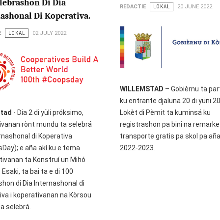
lebrashon Di Dia
REDACTIE
LOKAL
20 JUNE 2022
ashonal Di Koperativa.
E
LOKAL
02 JULY 2022
WILLEMSTAD
– Gobièrnu ta par
ku entrante djaluna 20 di yüni 2
stad
- Dia 2 di yüli próksimo,
Lokèt di Pèmit ta kuminsá ku
ivanan rònt mundu ta selebrá
registrashon pa bini na remarke
ernashonal di Koperativa
transporte gratis pa skol pa aña
Day); e aña akí ku e tema
2022-2023.
tivanan ta Konstruí un Mihó
Esaki, ta bai ta e di 100
hon di Dia Internashonal di
iva i koperativanan na Kòrsou
a selebrá.