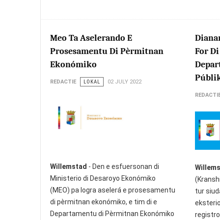
Meo Ta Aselerando E
Diana
Prosesamentu Di Pèrmitnan
For Di
Ekonómiko
Depar
Públi
REDACTIE
LOKAL
02 JULY 2022
REDACTI
Willemstad
- Den e esfuersonan di
Willem
Ministerio di Desaroyo Ekonómiko
(Kranshi
(MEO) pa logra aselerá e prosesamentu
tur siud
di pèrmitnan ekonómiko, e tim di e
eksterio
Departamentu di Pèrmitnan Ekonómiko
registro