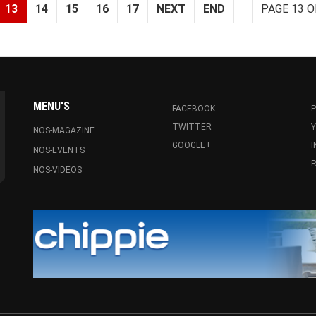
13
14
15
16
17
NEXT
END
PAGE 13 O
MENU'S
FACEBOOK
P
TWITTER
NOS-MAGAZINE
GOOGLE+
NOS-EVENTS
R
NOS-VIDEOS