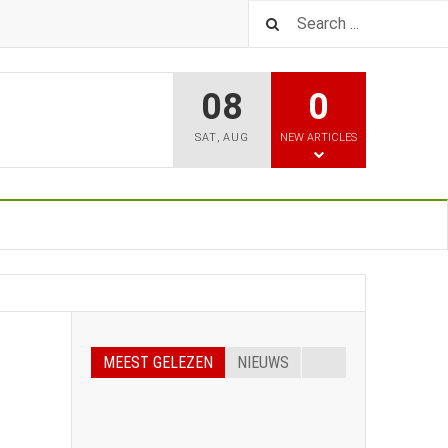
08
0
SAT
,
AUG
NEW ARTICLES
MEEST GELEZEN
NIEUWS