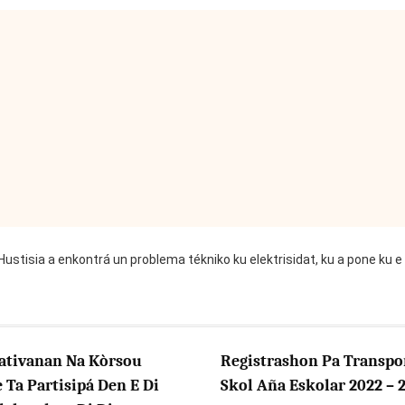
Hustisia a enkontrá un problema tékniko ku elektrisidat, ku a pone ku e 
ativanan Na Kòrsou
Registrashon Pa Transpo
Ta Partisipá Den E Di
Skol Aña Eskolar 2022 – 