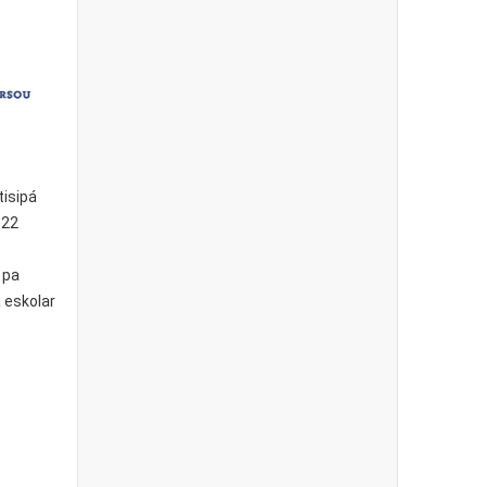
tisipá
022
 pa
 eskolar