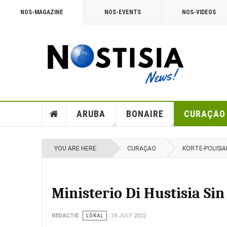
NOS-MAGAZINE
NOS-EVENTS
NOS-VIDEOS
ARUBA
BONAIRE
CURAÇAO
YOU ARE HERE:
CURAÇAO
KORTE-POLISIA
Ministerio Di Hustisia Sin
REDACTIE
LOKAL
18 JULY 2022