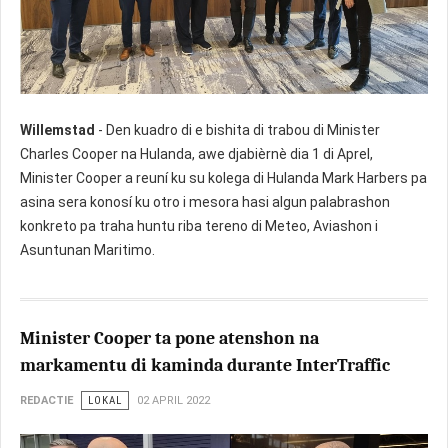
Willemstad
- Den kuadro di e bishita di trabou di Minister
Charles Cooper na Hulanda, awe djabièrnè dia 1 di Aprel,
Minister Cooper a reuní ku su kolega di Hulanda Mark Harbers pa
asina sera konosí ku otro i mesora hasi algun palabrashon
konkreto pa traha huntu riba tereno di Meteo, Aviashon i
Asuntunan Maritimo.
Minister Cooper ta pone atenshon na
markamentu di kaminda durante InterTraffic
REDACTIE
LOKAL
02 APRIL 2022