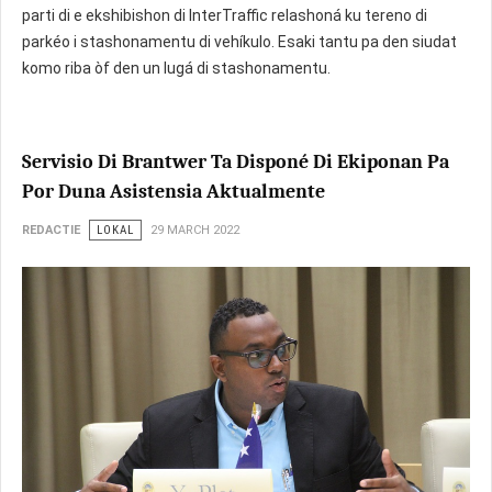
parti di e ekshibishon di InterTraffic relashoná ku tereno di
parkéo i stashonamentu di vehíkulo. Esaki tantu pa den siudat
komo riba òf den un lugá di stashonamentu.
Servisio Di Brantwer Ta Disponé Di Ekiponan Pa
Por Duna Asistensia Aktualmente
REDACTIE
LOKAL
29 MARCH 2022