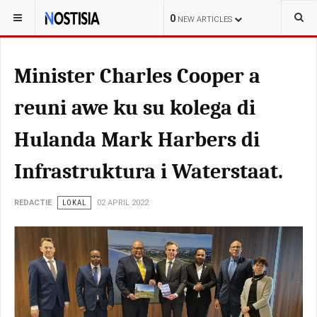
YOU ARE HERE:
CURAÇAO
LOKAL
0
NEW ARTICLES
Minister Charles Cooper a
reuni awe ku su kolega di
Hulanda Mark Harbers di
Infrastruktura i Waterstaat.
REDACTIE
LOKAL
02 APRIL 2022