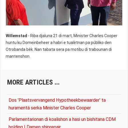
Willemstad
- Riba djaluna 21 di mart, Minister Charles Cooper
huntu ku Domeinbeheer a habri e tualètnan pa públiko den
Otrobanda bèk. Nan tabata sera pa motibu di trabounan di
mantenshon.
MORE ARTICLES ...
Dos 'Plaatsvervangend Hypotheekbewaarder' ta
huramentá serka Minister Charles Cooper
Parlamentarionan di koalishon a hasi un bishitana CDM
holding I Damen shiprepair