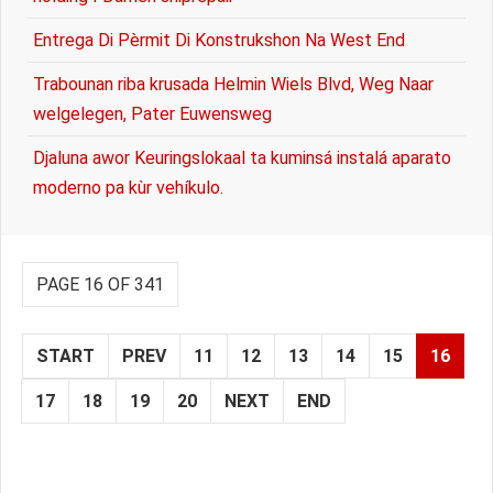
Entrega Di Pèrmit Di Konstrukshon Na West End
Trabounan riba krusada Helmin Wiels Blvd, Weg Naar
welgelegen, Pater Euwensweg
Djaluna awor Keuringslokaal ta kuminsá instalá aparato
moderno pa kùr vehíkulo.
PAGE 16 OF 341
START
PREV
11
12
13
14
15
16
17
18
19
20
NEXT
END