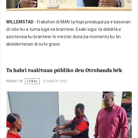
WILLEMSTAD
- Frakshon di MAN ta hopi preokupá pa e kasonan
di robo ku a tuma lugá na brantwer. Esaki sigur ta debilitá e
asistensia ku brantwer lo mester duna ba momentu ku tin
aksidentenan di outo grave.
Ta habri tualètnan públiko den Otrobanda bèk
REDACTIE
LOKAL
22 MARCH 2022