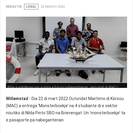
REDACTIE
LOKAL
25 MARCH 2022
Riba e potrètnan por a mira e futuro nabegantenan, personal di MAC i
tambe nan maestronan.
Willemstad
- Dia 22 di mart 2022 Outoridat Marítimo di Kòrsou
(MAC) a entrega ‘Monsterboekje’ na 4 studiante di e sektor
nóutiko di Nilda Pinto SBO na Brievengat. Un ‘monsterboekje’ ta
e pasaporte pa nabegantenan.