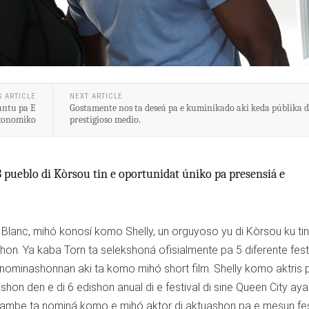
S ARTICLE
NEXT ARTICLE
untu pa E
Gostamente nos ta deseá pa e kuminikado aki keda públika 
konomiko
prestigioso medio.
 pueblo di Kòrsou tin e oportunidat úniko pa presensiá e
Le Blanc, mihó konosí komo Shelly, un orguyoso yu di Kòrsou ku tin
n. Ya kaba Torn ta selekshoná ofisialmente pa 5 diferente festi
e nominashonnan aki ta komo mihó short film. Shelly komo aktris p
hon den e di 6 edishon anual di e festival di sine Queen City aya
 tambe ta nominá komo e mihó aktor di aktuashon pa e mesun fes