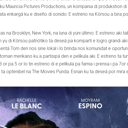
 ku Mauricia Pictures Productions, un kompania di produkshon d
bata enkargá ku e diseño di sonido. E estreno na Kòrsou a bira po
 na Brooklyn, New York, na luna di yüni último. E estreno aki ta
 un yu di Kòrsou patriótiko ta deseá pa kompartí e logro grandi aki
entá Torn den nos sine lokal i lo brinda nos komunidat e oportun
ornan merikano ku a partisipá den e pelíkula aki. E estreno ta t
r pa 5 or lo tin estreno di e pelíkula pa famia i prensa i pa 7or 
n ta optenibel na The Movies Punda. Esnan ku ta deseá por mira e 