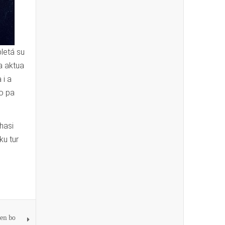
letá su
a aktua
 i a
to pa
hasi
ku tur
den bo