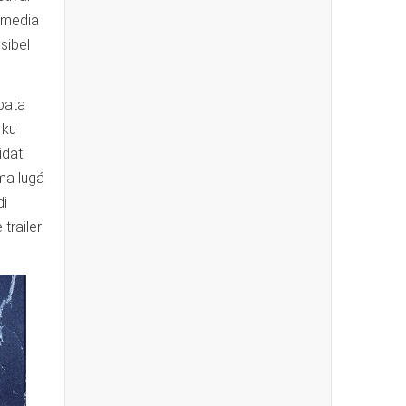
i media
sibel
bata
 ku
idat
uma lugá
di
trailer