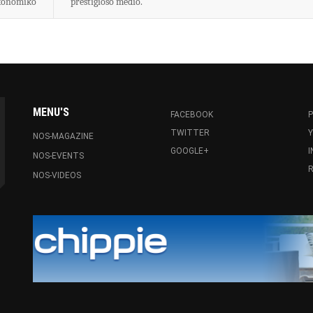
konomiko
prestigioso medio.
MENU'S
FACEBOOK
P
TWITTER
NOS-MAGAZINE
GOOGLE+
NOS-EVENTS
R
NOS-VIDEOS