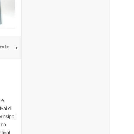
den bo
 e
val di
rinsipal
 na
tival