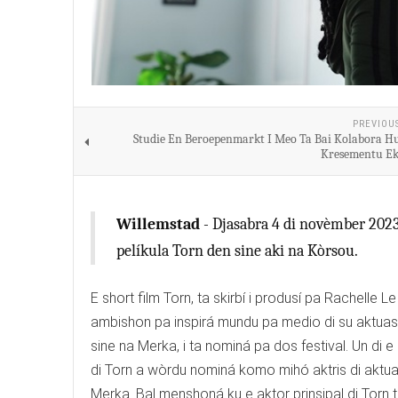
PREVIOU
Studie En Beroepenmarkt I Meo Ta Bai Kolabora H
Kresementu E
Willemstad
- Djasabra 4 di novèmber 2023
pelíkula Torn den sine aki na Kòrsou.
E short film Torn, ta skirbí i produsí pa Rachelle 
ambishon pa inspirá mundu pa medio di su aktuasho
sine na Merka, i ta nominá pa dos festival. Un di 
di Torn a wòrdu nominá komo mihó aktris di aktuas
Merka. Bal menshoná ku e aktor prinsipal di Torn