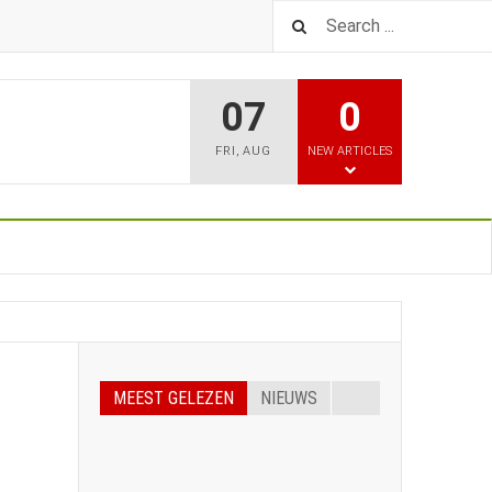
07
0
FRI
,
AUG
NEW ARTICLES
MEEST GELEZEN
NIEUWS