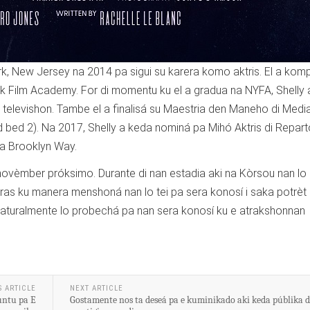
k, New Jersey na 2014 pa sigui su karera komo aktris. El a komp
 Film Academy. For di momentu ku el a gradua na NYFA, Shelly 
 i televishon. Tambe el a finalisá su Maestria den Maneho di Media
d bed 2). Na 2017, Shelly a keda nominá pa Mihó Aktris di Repar
a Brooklyn Way.
i novèmber próksimo. Durante di nan estadia aki na Kòrsou nan lo 
ras ku manera menshoná nan lo tei pa sera konosí i saka potrèt 
Naturalmente lo probechá pa nan sera konosí ku e atrakshonnan
S ARTICLE
NEXT ARTICLE
untu pa E
Gostamente nos ta deseá pa e kuminikado aki keda públika 