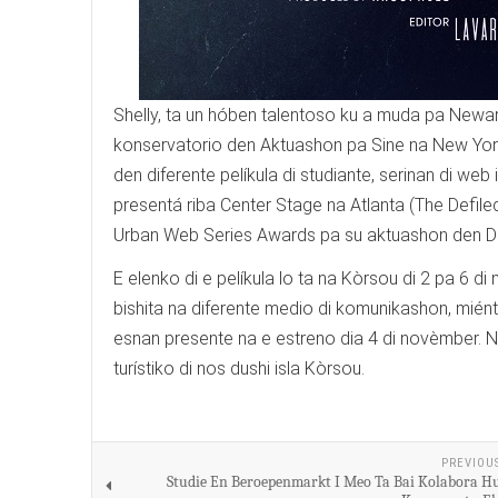
Shelly, ta un hóben talentoso ku a muda pa Newar
konservatorio den Aktuashon pa Sine na New York
den diferente pelíkula di studiante, serinan di web
presentá riba Center Stage na Atlanta (The Defile
Urban Web Series Awards pa su aktuashon den D
E elenko di e pelíkula lo ta na Kòrsou di 2 pa 6 d
bishita na diferente medio di komunikashon, miént
esnan presente na e estreno dia 4 di novèmber. 
turístiko di nos dushi isla Kòrsou.
PREVIOU
Studie En Beroepenmarkt I Meo Ta Bai Kolabora H