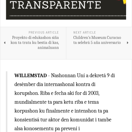
PREVIOUS ARTICLE
NEXT ARTICLE
Proyekto di edukashon siña
Children’s Museum Curacao
kon ta trata ku bestia di kas,
ta selebrá 5 aña aniversario
animalnann
WILLEMSTAD
- Nashonnan Uní a dekretá 9 di
desèmber dia internashonal kontra di
korupshon. Riba e fecha aki for di 2003,
mundialmente ta para ketu riba e tema
korpushon ku finalmente e intenshon ta pa
konsientisá tur aktor den komunidat i tambe
alsa konosementu pa prevení i