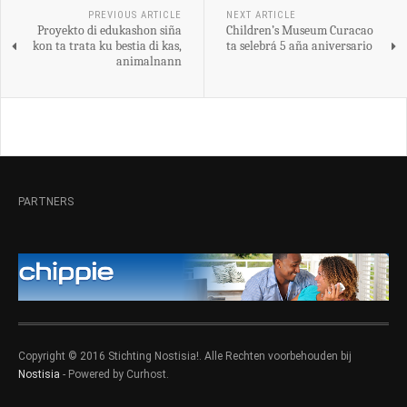
PREVIOUS ARTICLE
NEXT ARTICLE
Proyekto di edukashon siña
Children’s Museum Curacao
kon ta trata ku bestia di kas,
ta selebrá 5 aña aniversario
animalnann
PARTNERS
Copyright © 2016 Stichting Nostisia!. Alle Rechten voorbehouden bij
Nostisia
- Powered by Curhost.