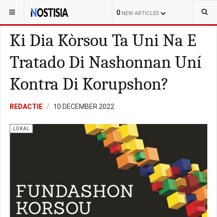
YOU ARE HERE:
CURAÇAO
LOKAL
0
NEW ARTICLES
Ki Dia Kòrsou Ta Uni Na E
Tratado Di Nashonnan Uní
Kontra Di Korupshon?
REDACTIE
10 DECEMBER 2022
LOKAL