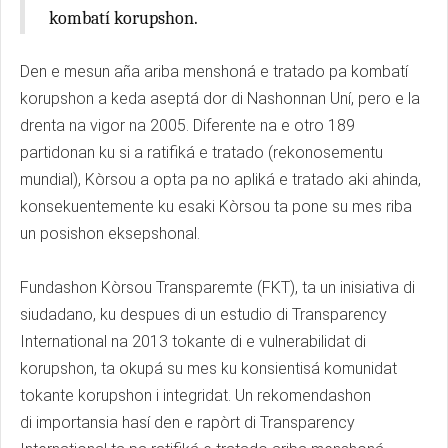
kombatí korupshon.
Den e mesun aña ariba menshoná e tratado pa kombatí
korupshon a keda aseptá dor di Nashonnan Uní, pero e la
drenta na vigor na 2005. Diferente na e otro 189
partidonan ku si a ratifiká e tratado (rekonosementu
mundial), Kòrsou a opta pa no apliká e tratado aki ahinda,
konsekuentemente ku esaki Kòrsou ta pone su mes riba
un posishon eksepshonal.
Fundashon Kòrsou Transparemte (FKT), ta un inisiativa di
siudadano, ku despues di un estudio di Transparency
International na 2013 tokante di e vulnerabilidat di
korupshon, ta okupá su mes ku konsientisá komunidat
tokante korupshon i integridat. Un rekomendashon
di importansia hasí den e rapòrt di Transparency