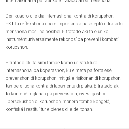
International ta pa ratifiká e tratado ariba menshoná.
Den kuadro di e dia internashonal kontra di korupshon,
FKT ta reflekshoná riba e importansia pa aseptá e tratado
menshoná mas lihé posibel. E tratado aki ta e úniko
instrumènt universalmente rekonosí pa prevení i kombatí
korupshon.
E tratado aki ta sirbi tambe komo un struktura
internashonal pa koperashon, ku e meta pa fortalesé
prevenshon di korupshon, mitigá e risikonan di korupshon, i
tambe e lucha kontra di labamentu di plaka. E tratado aki
ta kontené reglanan pa prevenshon, investigashon
i persekushon di korupshon, manera tambe kongelá,
konfiská i restituí tur e bienes di e delitonan.