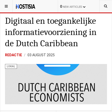
YOU ARE HERE:
CURAÇAO
LOKAL
0
NEW ARTICLES
Digitaal en toegankelijke
informatievoorziening in
de Dutch Caribbean
REDACTIE
03 AUGUST 2025
LOKAL