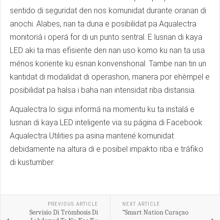
sentido di seguridat den nos komunidat durante oranan di
anochi. Alabes, nan ta duna e posibilidat pa Aqualectra
monitoriá i operá for di un punto sentral. E lusnan di kaya
LED aki ta mas efisiente den nan uso komo ku nan ta usa
ménos koriente ku esnan konvenshonal. Tambe nan tin un
kantidat di modalidat di operashon, manera por ehèmpel e
posibilidat pa halsa i baha nan intensidat riba distansia.
Aqualectra lo sigui informá na momentu ku ta instalá e
lusnan di kaya LED inteligente via su página di Facebook
Aqualectra Utilities pa asina mantené komunidat
debidamente na altura di e posibel impakto riba e tráfiko
di kustumber.
PREVIOUS ARTICLE
NEXT ARTICLE
Servisio Di Tròmbosis Di
“Smart Nation Curaçao