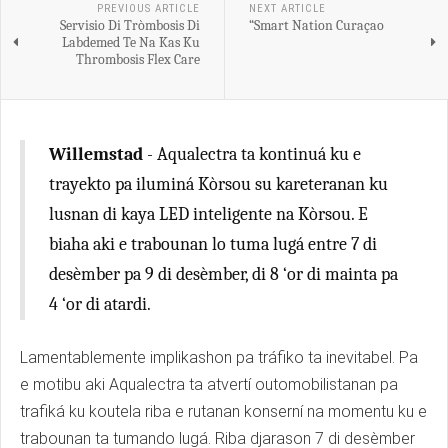
PREVIOUS ARTICLE
NEXT ARTICLE
Servisio Di Tròmbosis Di
“Smart Nation Curaçao
Labdemed Te Na Kas Ku
Thrombosis Flex Care
Willemstad
- Aqualectra ta kontinuá ku e
trayekto pa iluminá Kòrsou su kareteranan ku
lusnan di kaya LED inteligente na Kòrsou. E
biaha aki e trabounan lo tuma lugá entre 7 di
desèmber pa 9 di desèmber, di 8 ‘or di mainta pa
4 ‘or di atardi.
Lamentablemente implikashon pa tráfiko ta inevitabel. Pa
e motibu aki Aqualectra ta atvertí outomobilistanan pa
trafiká ku koutela riba e rutanan konserní na momentu ku e
trabounan ta tumando lugá. Riba djarason 7 di desèmber