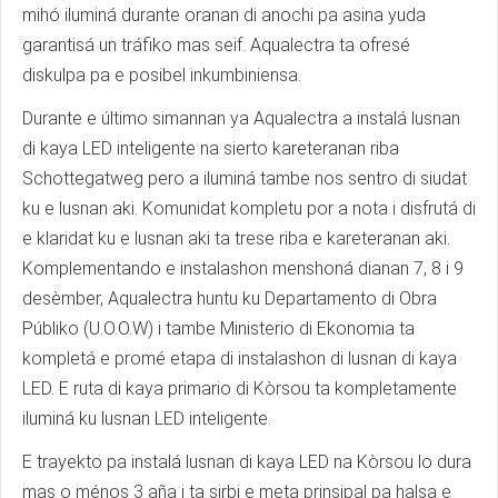
mihó iluminá durante oranan di anochi pa asina yuda
garantisá un tráfiko mas seif. Aqualectra ta ofresé
diskulpa pa e posibel inkumbiniensa.
Durante e último simannan ya Aqualectra a instalá lusnan
di kaya LED inteligente na sierto kareteranan riba
Schottegatweg pero a iluminá tambe nos sentro di siudat
ku e lusnan aki. Komunidat kompletu por a nota i disfrutá di
e klaridat ku e lusnan aki ta trese riba e kareteranan aki.
Komplementando e instalashon menshoná dianan 7, 8 i 9
desèmber, Aqualectra huntu ku Departamento di Obra
Públiko (U.O.O.W) i tambe Ministerio di Ekonomia ta
kompletá e promé etapa di instalashon di lusnan di kaya
LED. E ruta di kaya primario di Kòrsou ta kompletamente
iluminá ku lusnan LED inteligente.
E trayekto pa instalá lusnan di kaya LED na Kòrsou lo dura
mas o ménos 3 aña i ta sirbi e meta prinsipal pa halsa e