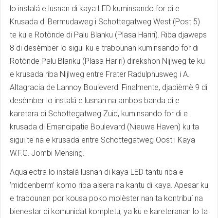
lo instalá e lusnan di kaya LED kuminsando for di e
Krusada di Bermudaweg i Schottegatweg West (Post 5)
te ku e Rotònde di Palu Blanku (Plasa Hariri). Riba djaweps
8 di desèmber lo sigui ku e trabounan kuminsando for di
Rotònde Palu Blanku (Plasa Hariri) direkshon Nijlweg te ku
e krusada riba Nijlweg entre Frater Radulphusweg i A.
Altagracia de Lannoy Bouleverd. Finalmente, djabièrnè 9 di
desèmber lo instalá e lusnan na ambos banda di e
karetera di Schottegatweg Zuid, kuminsando for di e
krusada di Emancipatie Boulevard (Nieuwe Haven) ku ta
sigui te na e krusada entre Schottegatweg Oost i Kaya
W.F.G. Jombi Mensing.
Aqualectra lo instalá lusnan di kaya LED tantu riba e
‘middenberm’ komo riba alsera na kantu di kaya. Apesar ku
e trabounan por kousa poko molèster nan ta kontribuí na
bienestar di komunidat kompletu, ya ku e kareteranan lo ta