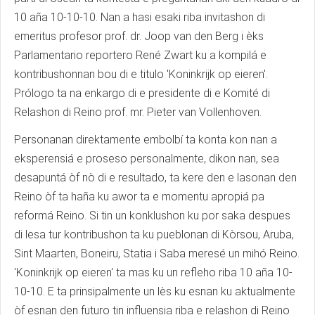
10 aña 10-10-10. Nan a hasi esaki riba invitashon di
emeritus profesor prof. dr. Joop van den Berg i èks
Parlamentario reportero René Zwart ku a kompilá e
kontribushonnan bou di e titulo 'Koninkrijk op eieren'.
Prólogo ta na enkargo di e presidente di e Komité di
Relashon di Reino prof. mr. Pieter van Vollenhoven.
Personanan direktamente embolbí ta konta kon nan a
eksperensiá e proseso personalmente, dikon nan, sea
desapuntá òf nò di e resultado, ta kere den e lasonan den
Reino òf ta haña ku awor ta e momentu apropiá pa
reformá Reino. Si tin un konklushon ku por saka despues
di lesa tur kontribushon ta ku pueblonan di Kòrsou, Aruba,
Sint Maarten, Boneiru, Statia i Saba meresé un mihó Reino.
'Koninkrijk op eieren' ta mas ku un refleho riba 10 aña 10-
10-10. E ta prinsipalmente un lès ku esnan ku aktualmente
òf esnan den futuro tin influensia riba e relashon di Reino