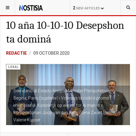
YOU ARE HERE:
CURAÇAO
LOKAL
2
NEW ARTICLES
10 aña 10-10-10 Desepshon
ta dominá
REDACTIE
09 OCTOBER 2020
LOKAL
Sekretario di Estado Knops i Minister Plenipotensiario
Begina, Paris (suplente) i Volenius ta risibí e promé
ehemplar di 'Koninkrijk op eieren' for di man di e
kompiladónan Joop van den Berg i René Zwart (potrèt:
Valerie Kuyper