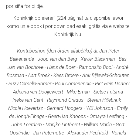
por siña for di dje.
'Koninkrijk op eieren' (224 página) ta disponibel awor
komo un e-book i por download esaki grátis via e website
Koninkrijk.Nu.
Kontribushon (den órden alfabétiko) di: Jan Peter
Balkenende - Joop van den Berg - Xavier Blackman - Bas
Jan van Bochove - Hans de Boer - Ramonsito Booi - André
Bosman - Aart Broek - Kees Broere - Ank Bijleveld-Schouten
- Suzy Camelia-Römer - Paul Comenencia - Piet Hein Donner
- Adriana van Dooijeweert - Mike Eman - Sietse Fritsma -
Ineke van Gent - Raymond Gradus - Steven Hillebrink -
Nicole Hoevertsz - Gerhard Hoogers - Will Johnson - Emily
de Jongh-Elhage - Geert-Jan Knoops - Omayra Leeflang -
John Leerdam - Marijke Linthorst - William Marlin - Gert
Oostindie - Jan Paternotte - Alexander Pechtold - Ronald