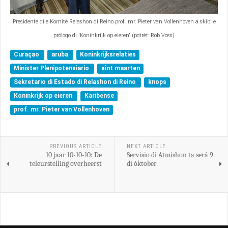
Presidente di e Komité Relashon di Reino prof. mr. Pieter van Vollenhoven a skibi e
prólogo di 'Koninkrijk op eieren' (potrèt: Rob Voss)
Curaçao
aruba
Koninkrijksrelaties
Minister Plenipotensiario
sint maarten
Sekretario di Estado di Relashon di Reino
knops
Koninkrijk op eieren
Karibense
prof. mr. Pieter van Vollenhoven
PREVIOUS ARTICLE
NEXT ARTICLE
10 jaar 10-10-10: De
Servisio di Atmishon ta será 9
teleurstelling overheerst
di òktober