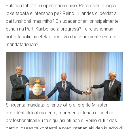
Hulanda tabata un operashon úniko. Pero esaki a logra
loke tabata e intenshon pe? Reino Hulandes di bèrdat a
bai funshoná mas mihó? E siudadanonan, prinsipalmente
esnan na Parti Karibense a progresá? I e relashonnan
nobo tabatin un efekto positivo riba e ambiente entre e
mandatarionan?
Sinkuenta mandatario, entre otro diferente Minister
presidènt aktual i saliente, representantenan di pueblo i
profeshonalnan ku ta sigui asuntunan di Reino di tur dos
parti di osean ta kontestá e preguntanan aki den kuadro di