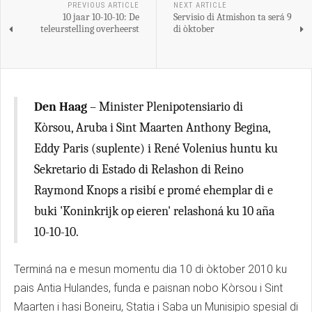
PREVIOUS ARTICLE
NEXT ARTICLE
10 jaar 10-10-10: De
Servisio di Atmishon ta será 9
teleurstelling overheerst
di òktober
Den Haag
– Minister Plenipotensiario di
Kòrsou, Aruba i Sint Maarten Anthony Begina,
Eddy Paris (suplente) i René Volenius huntu ku
Sekretario di Estado di Relashon di Reino
Raymond Knops a risibí e promé ehemplar di e
buki 'Koninkrijk op eieren' relashoná ku 10 aña
10-10-10.
Terminá na e mesun momentu dia 10 di òktober 2010 ku
pais Antia Hulandes, funda e paisnan nobo Kòrsou i Sint
Maarten i hasi Boneiru, Statia i Saba un Munisipio spesial di