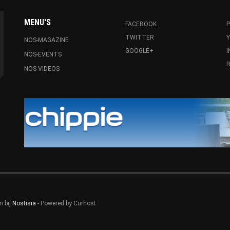
MENU'S
FACEBOOK
P
TWITTER
NOS-MAGAZINE
GOOGLE+
NOS-EVENTS
R
NOS-VIDEOS
n bij
Nostisia
- Powered by Curhost.