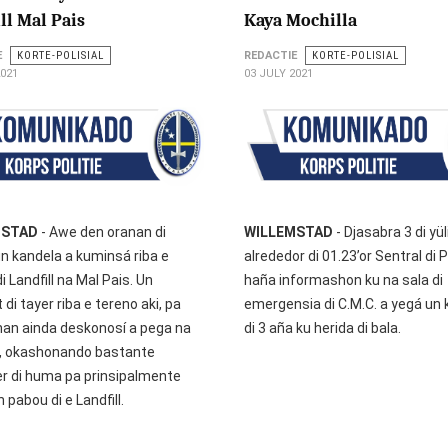
ll Mal Pais
Kaya Mochilla
E
KORTE-POLISIAL
REDACTIE
KORTE-POLISIAL
2021
03 JULY 2021
MSTAD
- Awe den oranan di
WILLEMSTAD
- Djasabra 3 di yül
un kandela a kuminsá riba e
alrededor di 01.23’or Sentral di P
i Landfill na Mal Pais. Un
haña informashon ku na sala di
 di tayer riba e tereno aki, pa
emergensia di C.M.C. a yegá un 
an ainda deskonosí a pega na
di 3 aña ku herida di bala.
, okashonando bastante
r di huma pa prinsipalmente
 pabou di e Landfill.