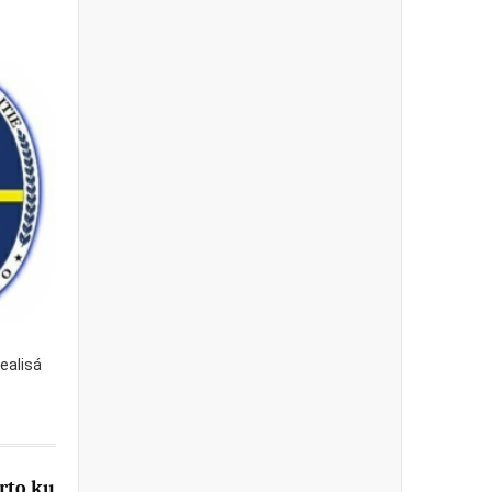
realisá
rto ku