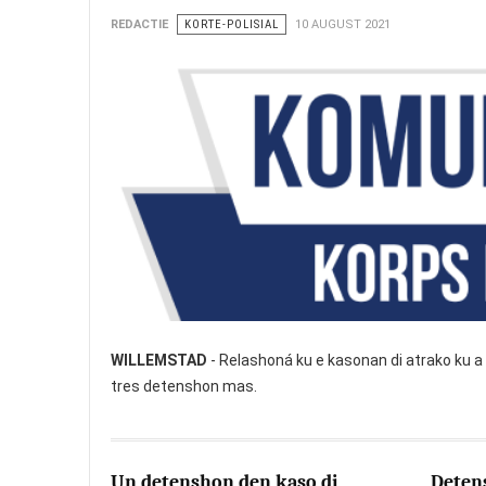
REDACTIE
KORTE-POLISIAL
10 AUGUST 2021
WILLEMSTAD
- Relashoná ku e kasonan di atrako ku a t
tres detenshon mas.
Un detenshon den kaso di
Deten