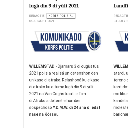
lugá dia 9 di yüli 2021
Landfi
REDACTIE
KORTE-POLISIAL
REDACTI
04 AUGUST 2021
04 JULY 
WILLEMSTAD
- Djamars 3 di ougùstùs
WILLE
2021 polis a realisá un detenshon den
atardi, 
un kaso di atrako. Relashoná ku e kaso
tereno d
di atrako ku a tuma lugá dia 9 di yüli
kantidat
2021 na Van Goghstraat, e Tim
motibun
di Atrako a detené e hòmber
kandela
sospechoso
Y.D.M.W. di 24 aña di edat
molèste
nase na Kòrsou
.
barionan