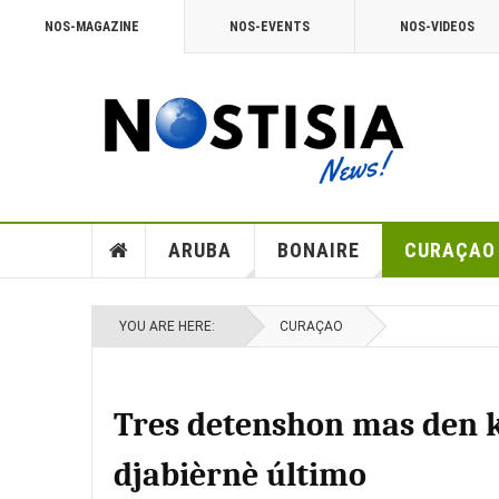
NOS-MAGAZINE
NOS-EVENTS
NOS-VIDEOS
ARUBA
BONAIRE
CURAÇAO
YOU ARE HERE:
CURAÇAO
Tres detenshon mas den k
djabièrnè último