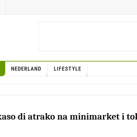
NEDERLAND
LIFESTYLE
aso di atrako na minimarket i to