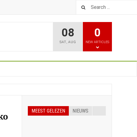
08
0
SAT
,
AUG
NEW ARTICLES
MEEST GELEZEN
NIEUWS
ko