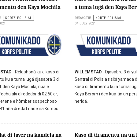
ramentu den Kaya Mochila
a tuma lugá den Kaya Be
E
KORTE-POLISIAL
REDACTIE
KORTE-POLISIAL
2021
04 JULY 2021
MSTAD
- Relashoná ku e kaso di
WILLEMSTAD
- Djasabra 3 di yül
tu ku a tuma lugá djasabra 3 di
Sentral di Polis a risibí yamada d
1 den Kaya Mochila, riba e
kaso di tiramentu ku a tuma lu
cha aki alrededor di 02.50’or,
Kaya Berom i den kua tin un pe
 detené e hòmber sospechoso
heridá.
i 41 aña di edat nase na Kòrsou.
at di tayer na kandela na
Kaso di tiramentu na un 