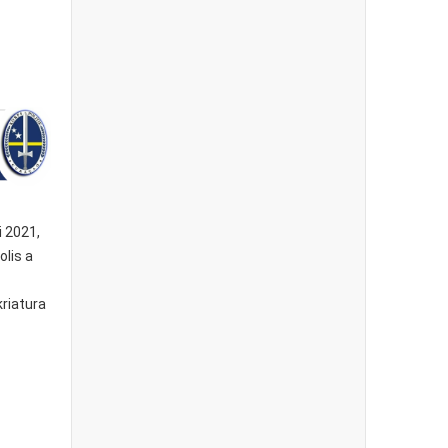
i 2021,
olis a
kriatura