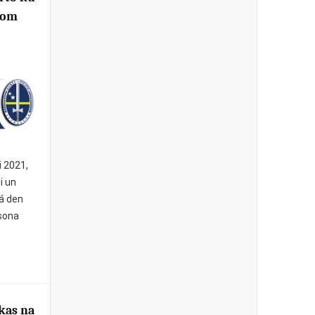
rom
i 2021,
i un
gá den
rsona
kas na