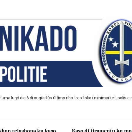
uma lugá dia 6 di ougùstùs último riba tres toko i minimarket, polis a 
shon relashona ku kaso
Kaso di tiramentu ku mo