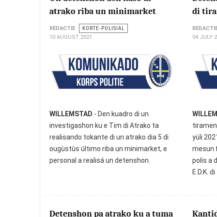
atrako riba un minimarket
di ti
REDACTIE
KORTE-POLISIAL
REDACTI
10 AUGUST 2021
04 JULY 
WILLEMSTAD
- Den kuadro di un
WILLE
investigashon ku e Tim di Atrako ta
tiramen
realisando tokante di un atrako dia 5 di
yüli 202
ougùstùs último riba un minimarket, e
mesun fe
personal a realisá un detenshon.
polis a
E.D.K. d
Detenshon pa atrako ku a tuma
Kantid