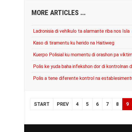
MORE ARTICLES ...
Ladronisia di vehíkulo ta alarmante riba nos Isla
Kaso di tiramentu ku herido na Haitiweg
Kuerpo Polisial ku momentu di orashon pa víktim
Polis ke yuda baha infekshon dor di kontrolnan d
Polis a tene diferente kontrol na establesimen
START
PREV
4
5
6
7
8
9