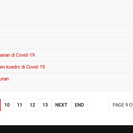
anan di Covid-19.
en kuadro di Covid-19.
tunan
10
11
12
13
NEXT
END
PAGE 9 O