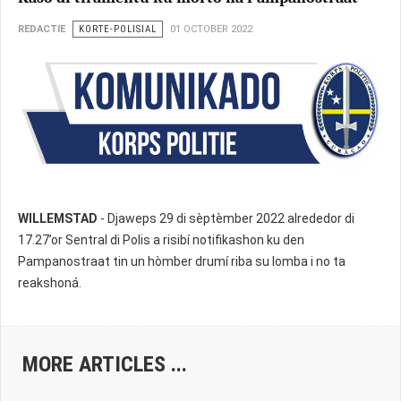
REDACTIE
KORTE-POLISIAL
01 OCTOBER 2022
WILLEMSTAD
- Djaweps 29 di sèptèmber 2022 alrededor di
17.27’or Sentral di Polis a risibí notifikashon ku den
Pampanostraat tin un hòmber drumí riba su lomba i no ta
reakshoná.
MORE ARTICLES ...