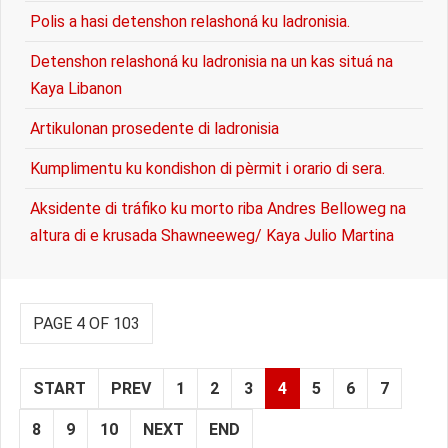
Polis a hasi detenshon relashoná ku ladronisia.
Detenshon relashoná ku ladronisia na un kas situá na
Kaya Libanon
Artikulonan prosedente di ladronisia
Kumplimentu ku kondishon di pèrmit i orario di sera.
Aksidente di tráfiko ku morto riba Andres Belloweg na
altura di e krusada Shawneeweg/ Kaya Julio Martina
PAGE 4 OF 103
START
PREV
1
2
3
4
5
6
7
8
9
10
NEXT
END