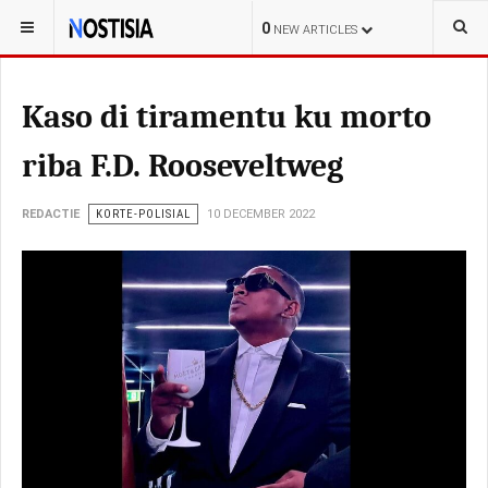
YOU ARE HERE:
CURAÇAO
LOKAL
0
NEW ARTICLES
Kaso di tiramentu ku morto
riba F.D. Rooseveltweg
REDACTIE
KORTE-POLISIAL
10 DECEMBER 2022