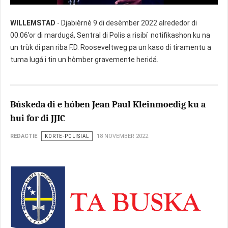
WILLEMSTAD
- Djabièrnè 9 di desèmber 2022 alrededor di
00.06’or di mardugá, Sentral di Polis a risibí notifikashon ku na
un trùk di pan riba F.D. Rooseveltweg pa un kaso di tiramentu a
tuma lugá i tin un hòmber gravemente heridá.
Búskeda di e hóben Jean Paul Kleinmoedig ku a
hui for di JJIC
REDACTIE
KORTE-POLISIAL
18 NOVEMBER 2022