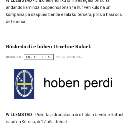
WILLEMSTAD
- Enkonekshon ku un investigashon ku ta
andando kaminda sospechosonan ta hür vehíkulo na un
kompania pa despues bendé esaki ku tersera, polis a hasi dos
detenshon.
Búskeda di e hóben Urveline Rafael.
REDACTIE
KORTE-POLISIAL
23 OCTOBER 2022
WILLEMSTAD
- Polis ta pidi búskeda di e hóben Urveline Rafael
nasé na Kòrsou, di 17 aña di edat.