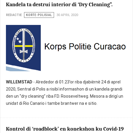
Kandela ta destruí interior di ‘Dry Cleaning”.
REDACTIE
KORTE-POLISIAL
30 APRIL 2020
WILLEMSTAD
- Alrededor di 01.23’or riba djabièrnè 24 di aprel
2020, Sentral di Polis a risibí informashon di un kandela grandi
den un “dry cleaning” riba F.D. Rooseveltweg. Mesora a dirigí un
unidat di Rio Canario i tambe brantwer na e sitio.
Kontrol di ‘roadblock’ en konekshon ku Covid-19