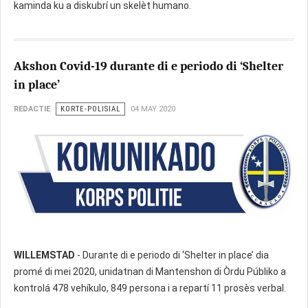
kaminda ku a diskubrí un skelèt humano.
Akshon Covid-19 durante di e periodo di ‘Shelter
in place’
REDACTIE
KORTE-POLISIAL
04 MAY 2020
WILLEMSTAD
- Durante di e periodo di ‘Shelter in place’ dia
promé di mei 2020, unidatnan di Mantenshon di Òrdu Públiko a
kontrolá 478 vehíkulo, 849 persona i a repartí 11 prosès verbal.