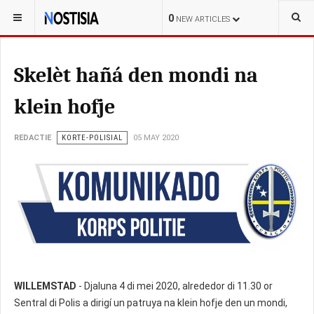
YOU ARE HERE:
CURAÇAO
0
NEW ARTICLES
Skelèt hañá den mondi na
klein hofje
REDACTIE
KORTE-POLISIAL
05 MAY 2020
WILLEMSTAD
- Djaluna 4 di mei 2020, alrededor di 11.30 or
Sentral di Polis a dirigí un patruya na klein hofje den un mondi,