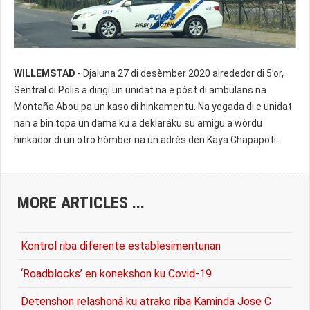
WILLEMSTAD
- Djaluna 27 di desèmber 2020 alrededor di 5’or,
Sentral di Polis a dirigí un unidat na e pòst di ambulans na
Montaña Abou pa un kaso di hinkamentu. Na yegada di e unidat
nan a bin topa un dama ku a deklaráku su amigu a wòrdu
hinkádor di un otro hòmber na un adrès den Kaya Chapapoti.
MORE ARTICLES ...
Kontrol riba diferente establesimentunan
‘Roadblocks’ en konekshon ku Covid-19
Detenshon relashoná ku atrako riba Kaminda Jose C