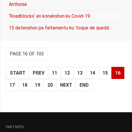
Anthonia
‘Roadblocks’ en konekshon ku Covid-19
15 detenshon pa faltamentu ku ‘toque de queda’
PAGE 16 OF 103
START
PREV
11
12
13
14
15
16
17
18
19
20
NEXT
END
PARTNERS