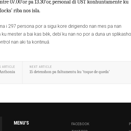
entre 07.00’or pa 13.30’or, personal di UST konhuntamente ku
ocks’ riba nos isla.
ona i 297 persona por a sigui kore dirigiendo nan mes pa nan
 ku mester a bai kas bèk, debí ku nan no por a duna un splikasho
ntrol nan aki ta kontinuá.
S ARTICLE
NEXT ARTICLE
 Anthonia
15 detenshon pa faltamentu ku ‘toque de queda’
MENU'S
FACEBOOK
P