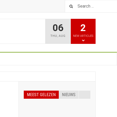
06
2
THU
,
AUG
NEW ARTICLES
MEEST GELEZEN
NIEUWS