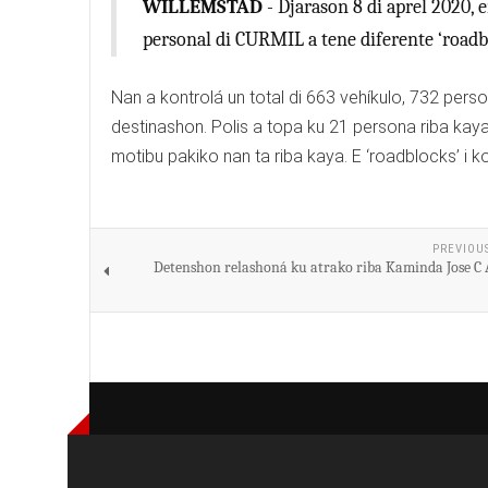
WILLEMSTAD
- Djarason 8 di aprel 2020, 
personal di CURMIL a tene diferente ‘roadbl
Nan a kontrolá un total di 663 vehíkulo, 732 pers
destinashon. Polis a topa ku 21 persona riba kaya
motibu pakiko nan ta riba kaya. E ‘roadblocks’ i ko
PREVIOU
Detenshon relashoná ku atrako riba Kaminda Jose C