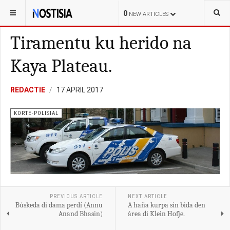
YOU ARE HERE:
CURAÇAO
KORTE-POLISIAL
0
NEW ARTICLES
Tiramentu ku herido na
Kaya Plateau.
REDACTIE
17 APRIL 2017
KORTE-POLISIAL
PREVIOUS ARTICLE
NEXT ARTICLE
Búskeda di dama perdí (Annu
A haña kurpa sin bida den
Anand Bhasin)
área di Klein Hofje.