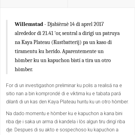
Willemstad
- Djabièrnè 14 di aprel 2017
alrededor di 21.41 ‘or, sentral a dirigí un patruya
na Kaya Plateau (Kustbatterij) pa un kaso di
tiramentu ku herido. Aparentemente un
hòmber ku un kapuchon bistí a tira un otro
hòmber.
For di un investigashon preliminar ku polis a realisá na e
sitio nan a bin komprondé di e víktima ku e tabata pará
dilanti di un kas den Kaya Plateau huntu ku un otro hòmber.
Na dado momentu e hòmber ku e kapuchon a kana bini
riba dje i saka un arma di kandela i lòs algun tiru dirigí riba
dje. Despues di su akto e sospechoso ku kapuchon a