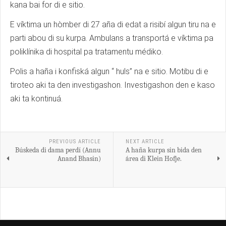
kana bai for di e sitio.
E víktima un hòmber di 27 aña di edat a risibí algun tiru na e
parti abou di su kurpa. Ambulans a transportá e víktima pa
poliklínika di hospital pa tratamentu médiko.
Polis a haña i konfiská algun “ huls” na e sitio. Motibu di e
tiroteo aki ta den investigashon. Investigashon den e kaso
aki ta kontinuá.
PREVIOUS ARTICLE
NEXT ARTICLE
Búskeda di dama perdí (Annu
A haña kurpa sin bida den
Anand Bhasin)
área di Klein Hofje.