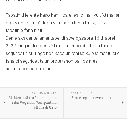
Tabatin diferente kaso kaminda e leshonnan ku víktimanan
di aksidente di tráfiko a sufri por a keda limitá, si nan
tabatin e faha bistí.
Den e aksidente lamentabel di awe djasabra 16 di aprel
2022, ningun di e dos víktimanan enbolbí tabatin faha di
seguridat bistí. Laga nos kada un realisá ku bistimentu di e
faha di seguridat ta un protekshon pa nos mes i
no un fabor pa otronan.
PREVIOUS ARTICLE
NEXT ARTICLE
Aksidente di tráfiko ku morto
Poster tep di prevenshon
riba Weg naar Westpunt na
altura di Gato