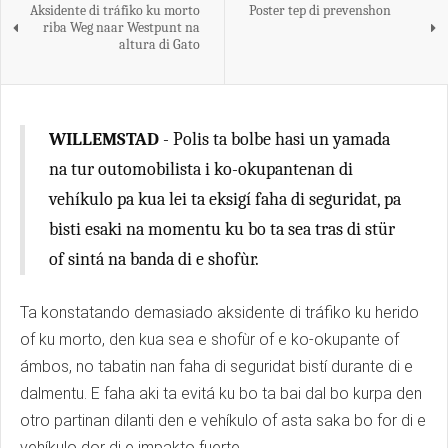
Aksidente di tráfiko ku morto
Poster tep di prevenshon
riba Weg naar Westpunt na
altura di Gato
WILLEMSTAD
- Polis ta bolbe hasi un yamada
na tur outomobilista i ko-okupantenan di
vehíkulo pa kua lei ta eksigí faha di seguridat, pa
bisti esaki na momentu ku bo ta sea tras di stür
of sintá na banda di e shofùr.
Ta konstatando demasiado aksidente di tráfiko ku herido
of ku morto, den kua sea e shofùr of e ko-okupante of
ámbos, no tabatin nan faha di seguridat bistí durante di e
dalmentu. E faha aki ta evitá ku bo ta bai dal bo kurpa den
otro partinan dilanti den e vehíkulo of asta saka bo for di e
vehíkulo dor di e impakto fuerte.