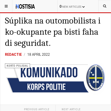
YOU ARE HERE:
CURAÇAO
KORTE-POLISIAL
0
NEW ARTICLES
Súplika na outomobilista i
ko-okupante pa bisti faha
di seguridat.
REDACTIE
18 APRIL 2022
KORTE-POLISIAL
PREVIOUS ARTICLE
NEXT ARTICLE