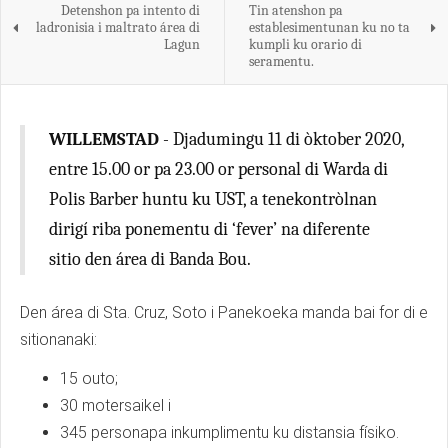
Detenshon pa intento di
Tin atenshon pa
ladronisia i maltrato área di
establesimentunan ku no ta
Lagun
kumpli ku orario di
seramentu.
WILLEMSTAD
- Djadumingu 11 di òktober 2020,
entre 15.00 or pa 23.00 or personal di Warda di
Polis Barber huntu ku UST, a tenekontròlnan
dirigí riba ponementu di ‘fever’ na diferente
sitio den área di Banda Bou.
Den área di Sta. Cruz, Soto i Panekoeka manda bai for di e
sitionanaki:
15 outo;
30 motersaikel i
345 personapa inkumplimentu ku distansia físiko.