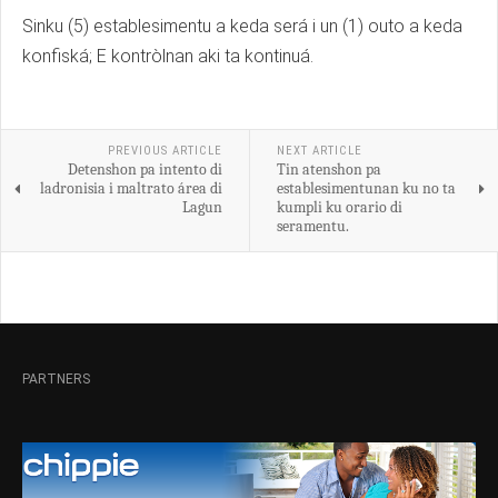
Sinku (5) establesimentu a keda será i un (1) outo a keda
konfiská; E kontròlnan aki ta kontinuá.
PREVIOUS ARTICLE
NEXT ARTICLE
Detenshon pa intento di
Tin atenshon pa
ladronisia i maltrato área di
establesimentunan ku no ta
Lagun
kumpli ku orario di
seramentu.
PARTNERS