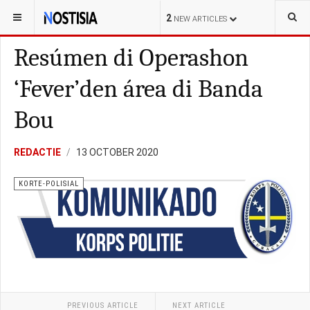
YOU ARE HERE:
CURAÇAO
POLITIEK
2
NEW ARTICLES
Resúmen di Operashon
‘Fever’den área di Banda
Bou
REDACTIE
13 OCTOBER 2020
KORTE-POLISIAL
PREVIOUS ARTICLE
NEXT ARTICLE