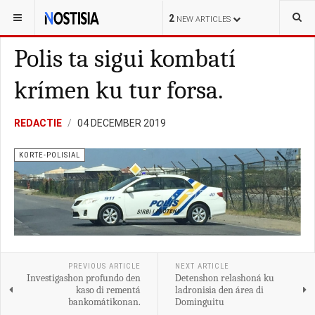
YOU ARE HERE:
CURAÇAO
LOKAL
2
NEW ARTICLES
Polis ta sigui kombatí
krímen ku tur forsa.
REDACTIE
04 DECEMBER 2019
KORTE-POLISIAL
PREVIOUS ARTICLE
NEXT ARTICLE
Investigashon profundo den
Detenshon relashoná ku
kaso di rementá
ladronisia den área di
bankomátikonan.
Dominguitu