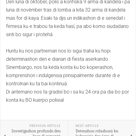
Den luna di òktober, polis a konfiská 9 arma di kandela i pa
luna di novèmber tras di lomba a kita 32 arma di kandela
mas for di kaya. Esaki ta djis un indikashon di e seriedat i
firmesa ku e trabou ta keda hasí, pa abo komo siudadano
sinti bo sigur i protehá.
Huntu ku nos partnernan nos lo sigui traha ku hopi
determinashon den e dianan di fiesta aserkando.
Sinembargo, nos ta keda konta ku bo koperashon,
komprenshon i indulgensia prinsipalmente durante di e
kontrolnan ku ta bai kontinuá.
Di antemano nos ta gradisí bo i sa ku 24 ora pa dia bo por
konta ku BO kuerpo polisial.
PREVIOUS ARTICLE
NEXT ARTICLE
Investigashon profundo den
Detenshon relashoná ku