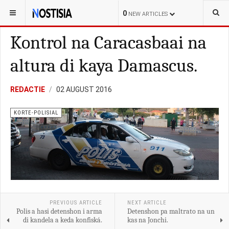
YOU ARE HERE:
CURAÇAO
KORTE-POLISIAL
0
NEW ARTICLES
Kontrol na Caracasbaai na
altura di kaya Damascus.
REDACTIE
02 AUGUST 2016
KORTE-POLISIAL
PREVIOUS ARTICLE
NEXT ARTICLE
Polis a hasi detenshon i arma
Detenshon pa maltrato na un
di kandela a keda konfiská.
kas na Jonchi.