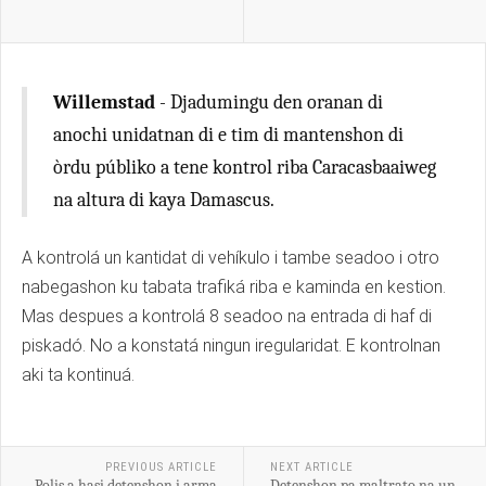
Willemstad
- Djadumingu den oranan di
anochi unidatnan di e tim di mantenshon di
òrdu públiko a tene kontrol riba Caracasbaaiweg
na altura di kaya Damascus.
A kontrolá un kantidat di vehíkulo i tambe seadoo i otro
nabegashon ku tabata trafiká riba e kaminda en kestion.
Mas despues a kontrolá 8 seadoo na entrada di haf di
piskadó. No a konstatá ningun iregularidat. E kontrolnan
aki ta kontinuá.
PREVIOUS ARTICLE
NEXT ARTICLE
Polis a hasi detenshon i arma
Detenshon pa maltrato na un