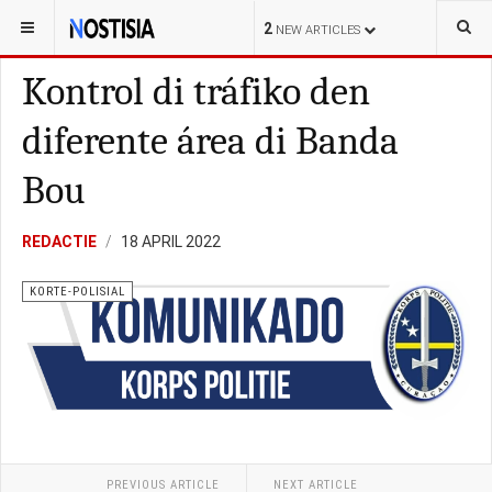
YOU ARE HERE:
CURAÇAO
LOKAL
2
NEW ARTICLES
Kontrol di tráfiko den
diferente área di Banda
Bou
REDACTIE
18 APRIL 2022
KORTE-POLISIAL
PREVIOUS ARTICLE
NEXT ARTICLE