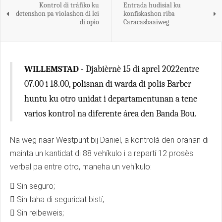
Kontrol di tráfiko ku
Entrada hudisial ku
detenshon pa violashon di lei
konfiskashon riba
di opio
Caracasbaaiweg
WILLEMSTAD
- Djabièrnè 15 di aprel 2022entre
07.00 i 18.00, polisnan di warda di polis Barber
huntu ku otro unidat i departamentunan a tene
varios kontrol na diferente área den Banda Bou.
Na weg naar Westpunt bij Daniel, a kontrolá den oranan di
mainta un kantidat di 88 vehíkulo i a repartí 12 prosès
verbal pa entre otro, maneha un vehíkulo:
 Sin seguro;
 Sin faha di seguridat bistí;
 Sin reibeweis;