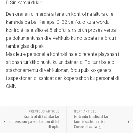
 Sin karchi di kùr.
Den oranan di merdia a tene un kontrol na altura di e
kaminda pa bai Kenepa. Di 32 vehíkulo ku a wòrdu
kontrolá na e sítio ei, 5 shofùr a risibí un prosès verbal
pa dokumentunan di e vehíkulo ku no tabata na òrdu i
tambe glas di plak.
Mas leu e personal a kontrolá na e diferente playanan i
sítionan turístiko huntu ku unidatnan di Politur riba e.o.
stashonamentu di vehíkulonan, òrdu públiko general
i aspektonan di sanidat den koperashon ku personal di
GMN.
PREVIOUS ARTICLE
NEXT ARTICLE
Kontrol di tráfiko ku
Entrada hudisial ku
detenshon pa violashon di lei
konfiskashon riba
di opio
Caracasbaaiweg