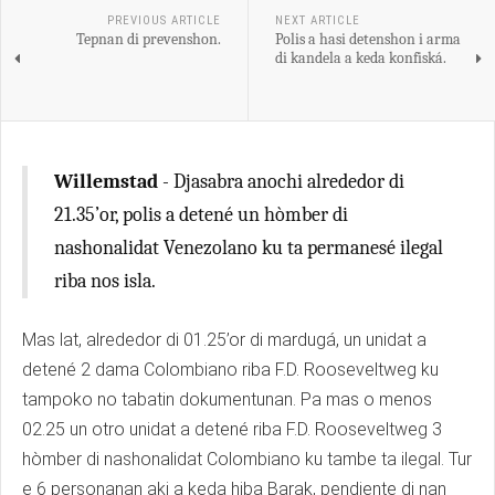
PREVIOUS ARTICLE
NEXT ARTICLE
Tepnan di prevenshon.
Polis a hasi detenshon i arma
di kandela a keda konfiská.
Willemstad
- Djasabra anochi alrededor di
21.35’or, polis a detené un hòmber di
nashonalidat Venezolano ku ta permanesé ilegal
riba nos isla.
Mas lat, alrededor di 01.25’or di mardugá, un unidat a
detené 2 dama Colombiano riba F.D. Rooseveltweg ku
tampoko no tabatin dokumentunan. Pa mas o menos
02.25 un otro unidat a detené riba F.D. Rooseveltweg 3
hòmber di nashonalidat Colombiano ku tambe ta ilegal. Tur
e 6 personanan aki a keda hiba Barak, pendiente di nan