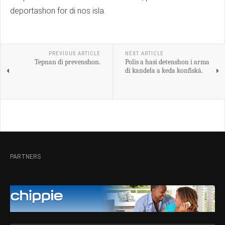
deportashon for di nos isla.
PREVIOUS ARTICLE
NEXT ARTICLE
Tepnan di prevenshon.
Polis a hasi detenshon i arma
di kandela a keda konfiská.
PARTNERS