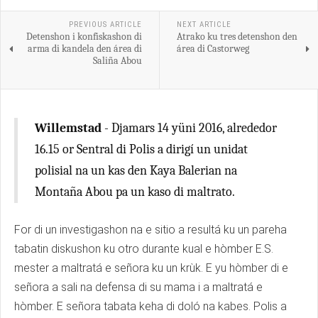
PREVIOUS ARTICLE
NEXT ARTICLE
Detenshon i konfiskashon di
Atrako ku tres detenshon den
arma di kandela den área di
área di Castorweg
Saliña Abou
Willemstad
- Djamars 14 yüni 2016, alrededor
16.15 or Sentral di Polis a dirigí un unidat
polisial na un kas den Kaya Balerian na
Montaña Abou pa un kaso di maltrato.
For di un investigashon na e sitio a resultá ku un pareha
tabatin diskushon ku otro durante kual e hòmber E.S.
mester a maltratá e señora ku un krùk. E yu hòmber di e
señora a sali na defensa di su mama i a maltratá e
hòmber. E señora tabata keha di doló na kabes. Polis a