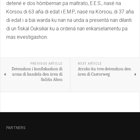
detené e dos hòmbernan pa maltrato, E.E.S., nasé na
Kòrsou di 63 aña di edat i E.M.P., nasé na Kòrsou, di 37 aña
di edat i a bai warda ku nan na unda a presentá nan dilanti
di un fiskal Ouksiliar ku a ordená nan enkarselamentu pa
mas investigashon.
PREVIOUS ARTICLE
NEXT ARTICLE
Detenshon i konfiskashon di
Atrako ku tres detenshon den
arma di kandela den área di
área di Castorweg
Saliña Abou
PARTNERS