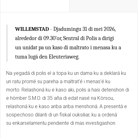
WILLEMSTAD
- Djadumingu 31 di mei 2026,
alrededor di 09.30’or, Sentral di Polis a dirigí
un unidat pa un kaso di maltrato i menasa ku a
tuma lugá den Eleuteriaweg.
Na yegadá di polis el a topa ku un dama ku a deklará ku
un ratu promé su pareha a maltrat’é i menas’é ku
morto. Relashoná ku e kaso aki, polis a hasi detenshon di
e hòmber S.M.O. di 35 aña di edat nasé na Kòrsou,
relashoná ku e kaso ariba ariba menshoná. A presentá e
sospechoso dilanti di un fiskal ouksiliar, ku a ordená
su enkarselamentu pendiente di mas investigashon.