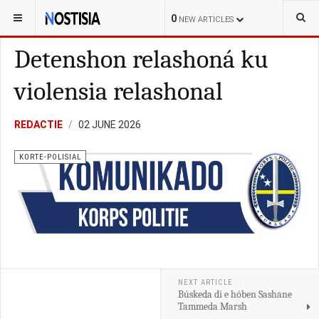
YOU ARE HERE:
CURAÇAO
POLITIEK
0
NEW ARTICLES
Detenshon relashoná ku
violensia relashonal
REDACTIE
02 JUNE 2026
KORTE-POLISIAL
NEXT ARTICLE
Búskeda di e hóben Sashane
Tammeda Marsh