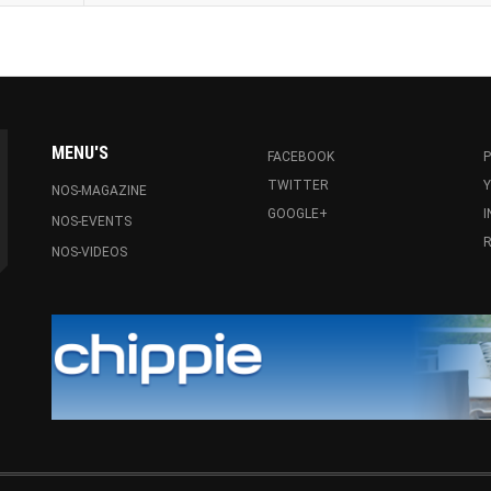
MENU'S
FACEBOOK
P
TWITTER
NOS-MAGAZINE
GOOGLE+
NOS-EVENTS
R
NOS-VIDEOS