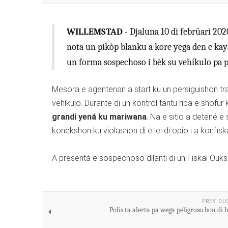
WILLEMSTAD
- Djaluna 10 di febrüari 202
nota un pikòp blanku a kore yega den e kaya
un forma sospechoso i bèk su vehíkulo pa por
Mesora e agentenan a start ku un persiguishon tras 
vehíkulo. Durante di un kontròl tantu riba e shof
grandi yená ku mariwana
. Na e sitio a detené
konekshon ku violashon di e lei di opio i a konfisk
A presentá e sospechoso dilanti di un Fiskal Ouks
PREVIOU
Polis ta alerta pa wega peligroso bou di