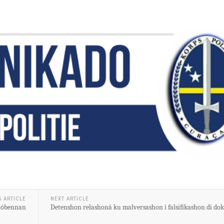
S ARTICLE
NEXT ARTICLE
 hóbennan
Detenshon relashoná ku malversashon i falsifikashon di d