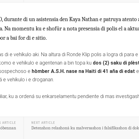
0, durante di un asistensia den Kaya Nathan e patruya atento 
. Na momentu ku e shofür a nota presensia di polis el a aktua
 a bai for di e sitio.
di e vehíkulo aki. Na altura di Ronde Klip polis a logra di para e
ür komo e vehíkulo e agentenan a bin topa ku
dos (2) saku di plès
 e sospechoso e
hòmber A.S.H. nase na Haiti di 41 aña di edat
e
á e vehíkulo i e droganan.
iliar, ku a ordená su enkarselamentu pendiente di mas investigas
S ARTICLE
NEXT ARTICLE
 hóbennan
Detenshon relashoná ku malversashon i falsifikashon di d