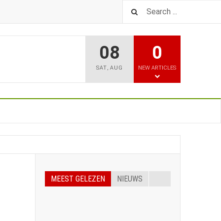
08
0
SAT
,
AUG
NEW ARTICLES
MEEST GELEZEN
NIEUWS