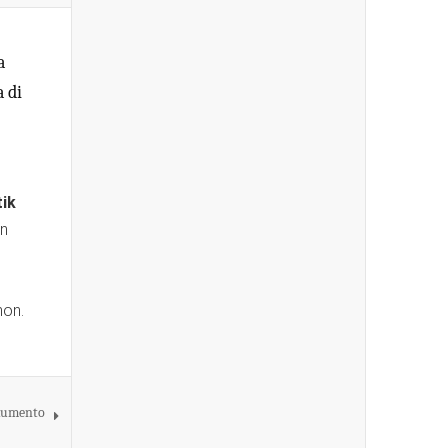
a
 di
tik
n
hon.
okumento