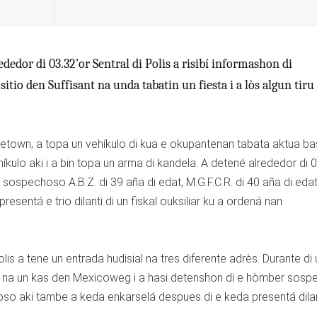
ededor di 03.32’or Sentral di Polis a risibí informashon di
tio den Suffisant na unda tabatin un fiesta i a lòs algun tiru
orgetown, a topa un vehíkulo di kua e okupantenan tabata aktua b
kulo aki i a bin topa un arma di kandela. A detené alrededor di 0
sospechoso A.B.Z. di 39 aña di edat, M.G.F.C.R. di 40 aña di edat
presentá e trio dilanti di un fiskal ouksiliar ku a ordená nan
is a tene un entrada hudisial na tres diferente adrès. Durante di 
ita na un kas den Mexicoweg i a hasi detenshon di e hòmber sos
oso aki tambe a keda enkarselá despues di e keda presentá dilan