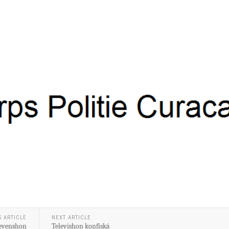
S ARTICLE
NEXT ARTICLE
revenshon
Televishon konfiská