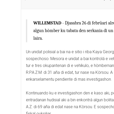
WILLEMSTAD
- Djasabra 26 di febrüari alr
algun hòmber ku tabata den serkania di un si
laira.
Un unidat polisial a bai na e sitio i riba Kaya Ge
sospechoso. Mesora e unidat a bai kontrolá e vehí
tur e tres okupantenan di e vehíkulo, e hòmbernan 
R.P.A.Z.M. di 31 aña di edat, tur nase na Kòrsou. A 
enkarselamentu pendiente di mas investigashon.
Kontinuando ku e investigashon den e kaso aki, pol
entradanan hudisial aki a bin enkontrá algun bol
A.Z. di 69 aña di edat nase na Kòrsou. E sospech
fiskal ouksiliar.