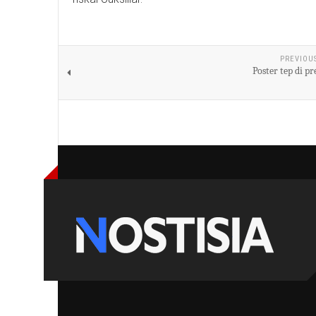
PREVIOU
Poster tep di p