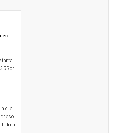
 den
astante
3,55’or
 i
un di e
pechoso
ti di un