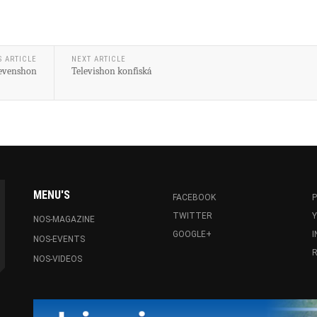
S ARTICLE
NEXT ARTICLE
revenshon
Televishon konfiská
MENU'S
FACEBOOK
P
TWITTER
NOS-MAGAZINE
GOOGLE+
NOS-EVENTS
R
NOS-VIDEOS