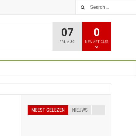
07
0
FRI
,
AUG
NEW ARTICLES
MEEST GELEZEN
NIEUWS