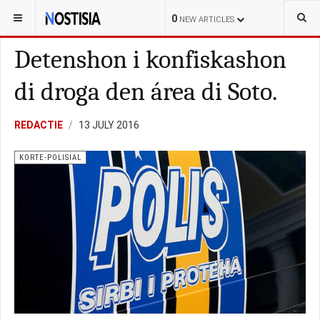
YOU ARE HERE:
CURAÇAO
POLITIEK
0
NEW ARTICLES
Detenshon i konfiskashon
di droga den área di Soto.
REDACTIE
13 JULY 2016
KORTE-POLISIAL