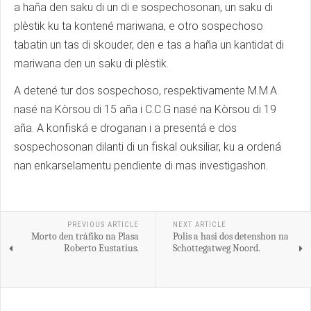
a haña den saku di un di e sospechosonan, un saku di
plèstik ku ta kontené mariwana, e otro sospechoso
tabatin un tas di skouder, den e tas a haña un kantidat di
mariwana den un saku di plèstik.
A detené tur dos sospechoso, respektivamente M.M.A.
nasé na Kòrsou di 15 aña i C.C.G nasé na Kòrsou di 19
aña. A konfiská e droganan i a presentá e dos
sospechosonan dilanti di un fiskal ouksiliar, ku a ordená
nan enkarselamentu pendiente di mas investigashon.
PREVIOUS ARTICLE
NEXT ARTICLE
Morto den tráfiko na Plasa
Polis a hasi dos detenshon na
Roberto Eustatius.
Schottegatweg Noord.