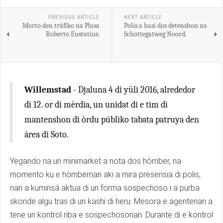
PREVIOUS ARTICLE
NEXT ARTICLE
Morto den tráfiko na Plasa
Polis a hasi dos detenshon na
Roberto Eustatius.
Schottegatweg Noord.
Willemstad
- Djaluna 4 di yüli 2016, alrededor
di 12. or di mèrdia, un unidat di e tim di
mantenshon di òrdu públiko tabata patruya den
área di Soto.
Yegando na un minimarket a nota dos hòmber, na
momento ku e hòmbernan aki a mira presensia di polis,
nan a kuminsá aktua di un forma sospechoso i a purba
skonde algu tras di un kashi di heru. Mesora e agentenan a
tene un kontrol riba e sospechosonan. Durante di e kontrol