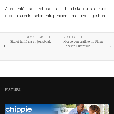
A presentá e sospechoso dilanti di un fiskal ouksiliar ku a
ordená su enkarselamentu pendiente mas investigashon.
PREVIOUS ARTICLE
NEXT ARTICLE
Skelèt hañá na St. Jorisbaai.
Morto den tráfiko na Plasa
Roberto Eustatius.
PARTNERS