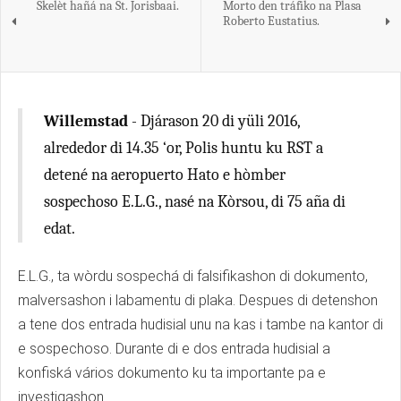
Skelèt hañá na St. Jorisbaai.
Morto den tráfiko na Plasa
Roberto Eustatius.
Willemstad
- Djárason 20 di yüli 2016,
alrededor di 14.35 ‘or, Polis huntu ku RST a
detené na aeropuerto Hato e hòmber
sospechoso E.L.G., nasé na Kòrsou, di 75 aña di
edat.
E.L.G., ta wòrdu sospechá di falsifikashon di dokumento,
malversashon i labamentu di plaka. Despues di detenshon
a tene dos entrada hudisial unu na kas i tambe na kantor di
e sospechoso. Durante di e dos entrada hudisial a
konfiská vários dokumento ku ta importante pa e
investigashon.