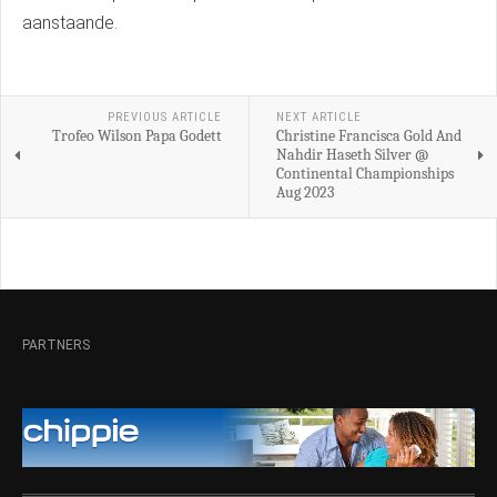
aanstaande.
PREVIOUS ARTICLE
NEXT ARTICLE
Trofeo Wilson Papa Godett
Christine Francisca Gold And
Nahdir Haseth Silver @
Continental Championships
Aug 2023
PARTNERS