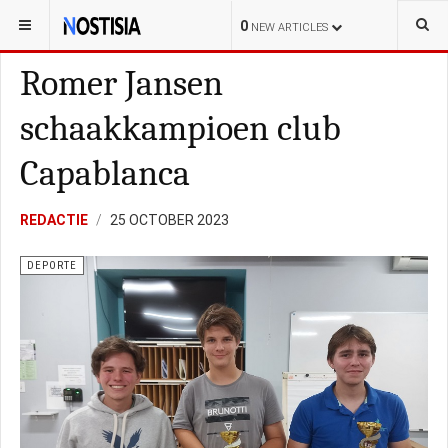
YOU ARE HERE:
CURAÇAO
KORTE-POLISIAL
0
NEW ARTICLES
Romer Jansen
schaakkampioen club
Capablanca
REDACTIE
25 OCTOBER 2023
DEPORTE