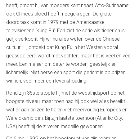
heeft, omdat hij van moeders kant naast ‘Afro-Surinaams’
ook Chinees bloed heeft meegekregen. De grote
doorbraak komt in 1979 met de Amerikaanse
televisieserie ‘Kung Fu’. Earl ziet de serie als tiener en is
gelijk verkocht. Hij wil nu alles weten over de Chinese
cultuur. Hij ontdekt dat Kung Fu in het Westen vooral
geassocieerd wordt met vechten, maar het is veel en veel
meer. Een manier om beter te worden, geestelijk en
lichamelijk. Niet perse een sport die gericht is op prijzen
winnen, veel meer een levenshouding.
Rond zijn 35ste stopte hij met de wedstrijdsport op het
hoogste niveau, maar toen had hij ook wel alles bereikt
wat er aan prijzen te halen viel: meervoudig Europees en
Wereldkampioen. Bij zijn laatste toernooi (Atlantic City,
USA) heeft hij de zilveren medaille gewonnen.
Op 6 mei 1995, op het hoogtepunt van zijn roem en