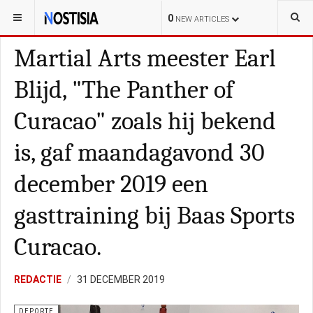
YOU ARE HERE:
CURAÇAO
DEPORTE
0
NEW ARTICLES
Martial Arts meester Earl
Blijd, "The Panther of
Curacao" zoals hij bekend
is, gaf maandagavond 30
december 2019 een
gasttraining bij Baas Sports
Curacao.
REDACTIE
31 DECEMBER 2019
DEPORTE