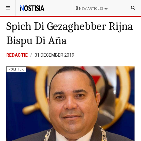
YOU ARE HERE:
BONAIRE
POLITIEK
0
NEW ARTICLES
Spich Di Gezaghebber Rijna
Bispu Di Aña
REDACTIE
31 DECEMBER 2019
POLITIEK