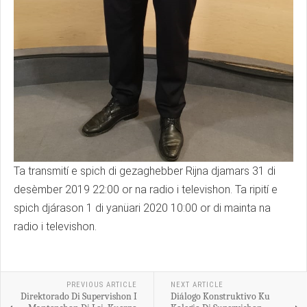
Ta transmití e spich di gezaghebber Rijna djamars 31 di
desèmber 2019 22:00 or na radio i televishon. Ta ripití e
spich djárason 1 di yanüari 2020 10:00 or di mainta na
radio i televishon.
PREVIOUS ARTICLE
NEXT ARTICLE
Direktorado Di Supervishon I
Diálogo Konstruktivo Ku