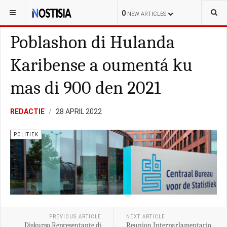
YOU ARE HERE:
BONAIRE
LOKAL
0
NEW ARTICLES
Poblashon di Hulanda
Karibense a oumentá ku
mas di 900 den 2021
REDACTIE
28 APRIL 2022
POLITIEK
PREVIOUS ARTICLE
NEXT ARTICLE
Diskurso Representante di
Reunion Interparlamentario