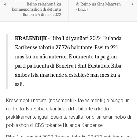
Reino relashoná ku
di Reino na Sint Maarten
konmemorashon di defuntu
(IPKO)
Boneiru 4 di mei 2022
KRALENDIJK
- Riba 1 di yanüari 2022 Hulanda
Karibense tabatin 27.726 habitante. Esei ta 921
mas ku un aña anterior. E oumento ta pa gran
parti pa kuenta di Boneiru i Sint Eustatius. Riba
ámbos isla mas hende a establesé nan mes ku a
sali.
Kresementu natural (nasementu - fayesimentu) a hunga un
ròl limitá. Na Saba e kantidat di habitante a keda
práktikamente igual.. Esaki ta resultá for di sifranan nobo di
poblashon di CBS tokante Hulanda Karibense.