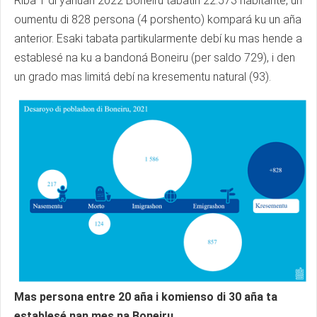
Riba 1 di yanüari 2022 Boneiru tabatin 22.573 habitante, un
oumentu di 828 persona (4 porshento) kompará ku un aña
anterior. Esaki tabata partikularmente debí ku mas hende a
establesé na ku a bandoná Boneiru (per saldo 729), i den
un grado mas limitá debí na kresementu natural (93).
Mas persona entre 20 aña i komienso di 30 aña ta
establesé nan mes na Boneiru