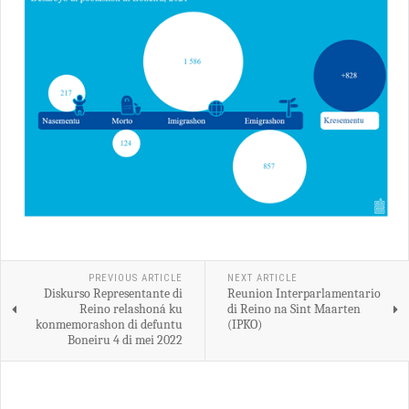
PREVIOUS ARTICLE
NEXT ARTICLE
Diskurso Representante di
Reunion Interparlamentario
Reino relashoná ku
di Reino na Sint Maarten
konmemorashon di defuntu
(IPKO)
Boneiru 4 di mei 2022