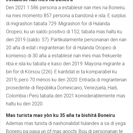
Den 2021 1.586 persona a establesé nan mes na Boneiru;
na mes momento 857 persona a bandoná e isla. E surplus
di migrashon tabata 729. Migrashon for di Hulanda
Oropeo, ku un saldo positivo di 152, tabata mas haltu ku
den 2019 (saldo: 57). Partikularmente personanan den nan
20 aña di edat i migrantenan for di Hulanda Oropeo di
komienso di 30 aña a establesé nan mes mas frekuente
riba e isla ku tabata e kaso den 2019. Mayoria migrante a
bin for di Kòrsou (226). E kantidat ei ta komparabel ku
2019, pero 70 ménos ku den 2020. Entrada di migrantenan
prosedente di Repúblika Dominicano, Venezuela, Haiti,
Colombia i Perú tabata den 2021 konsiderablemente mas
haltu ku den 2020.
Mas turista mas yòn ku 35 aña ta bishitá Boneiru
Ademas mas turista di nashonalidat hulandes a sa di yega
Boneiru pa pasa un òf mas anochi. Bou di personanan te