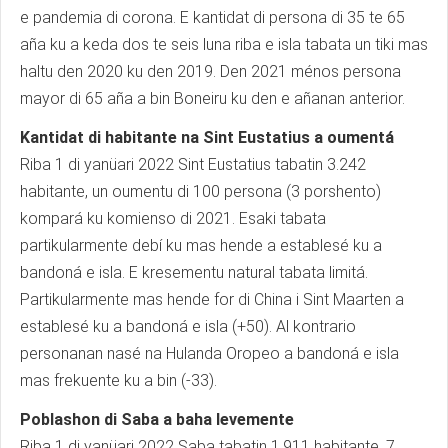
e pandemia di corona. E kantidat di persona di 35 te 65
aña ku a keda dos te seis luna riba e isla tabata un tiki mas
haltu den 2020 ku den 2019. Den 2021 ménos persona
mayor di 65 aña a bin Boneiru ku den e añanan anterior.
Kantidat di habitante na Sint Eustatius a oumentá
Riba 1 di yanüari 2022 Sint Eustatius tabatin 3.242
habitante, un oumentu di 100 persona (3 porshento)
kompará ku komienso di 2021. Esaki tabata
partikularmente debí ku mas hende a establesé ku a
bandoná e isla. E kresementu natural tabata limitá.
Partikularmente mas hende for di China i Sint Maarten a
establesé ku a bandoná e isla (+50). Al kontrario
personanan nasé na Hulanda Oropeo a bandoná e isla
mas frekuente ku a bin (-33).
Poblashon di Saba a baha levemente
Riba 1 di yanüari 2022 Saba tabatin 1.911 habitante, 7