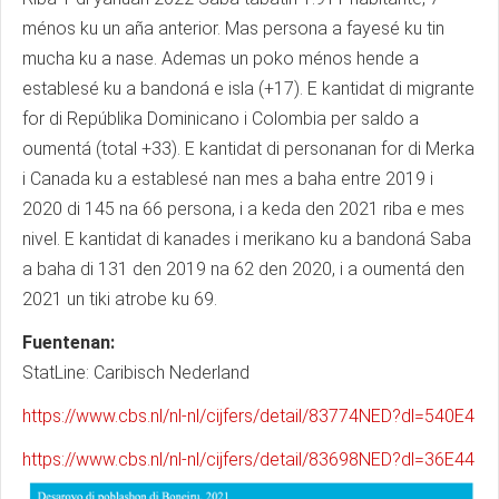
ménos ku un aña anterior. Mas persona a fayesé ku tin
mucha ku a nase. Ademas un poko ménos hende a
establesé ku a bandoná e isla (+17). E kantidat di migrante
for di Repúblika Dominicano i Colombia per saldo a
oumentá (total +33). E kantidat di personanan for di Merka
i Canada ku a establesé nan mes a baha entre 2019 i
2020 di 145 na 66 persona, i a keda den 2021 riba e mes
nivel. E kantidat di kanades i merikano ku a bandoná Saba
a baha di 131 den 2019 na 62 den 2020, i a oumentá den
2021 un tiki atrobe ku 69.
Fuentenan:
StatLine: Caribisch Nederland
https://www.cbs.nl/nl-nl/cijfers/detail/83774NED?dl=540E4
https://www.cbs.nl/nl-nl/cijfers/detail/83698NED?dl=36E44