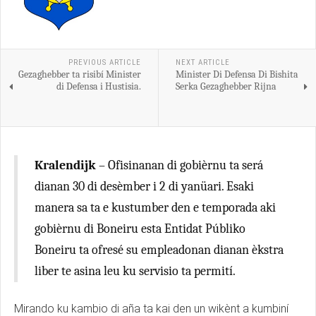
PREVIOUS ARTICLE
NEXT ARTICLE
Gezaghebber ta risibí Minister
Minister Di Defensa Di Bishita
di Defensa i Hustisia.
Serka Gezaghebber Rijna
Kralendijk
– Ofisinanan di gobièrnu ta será
dianan 30 di desèmber i 2 di yanüari. Esaki
manera sa ta e kustumber den e temporada aki
gobièrnu di Boneiru esta Entidat Públiko
Boneiru ta ofresé su empleadonan dianan èkstra
liber te asina leu ku servisio ta permití.
Mirando ku kambio di aña ta kai den un wikènt a kumbiní