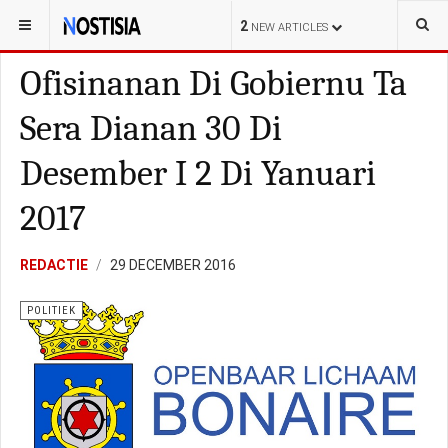
YOU ARE HERE:
BONAIRE
POLITIEK
2
NEW ARTICLES
Ofisinanan Di Gobiernu Ta
Sera Dianan 30 Di
Desember I 2 Di Yanuari
2017
REDACTIE
29 DECEMBER 2016
POLITIEK