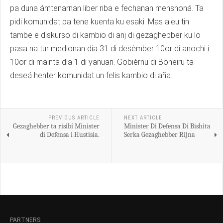
pa duna ámtenarnan liber riba e fechanan menshoná. Ta
pidi komunidat pa tene kuenta ku esaki. Mas aleu tin
tambe e diskurso di kambio di anj di gezaghebber ku lo
pasa na tur medionan dia 31 di desèmber 10or di anochi i
10or di mainta dia 1 di yanüari. Gobièrnu di Boneiru ta
deseá henter komunidat un felis kambio di aña.
PREVIOUS ARTICLE
NEXT ARTICLE
Gezaghebber ta risibí Minister
Minister Di Defensa Di Bishita
di Defensa i Hustisia.
Serka Gezaghebber Rijna
PARTNERS