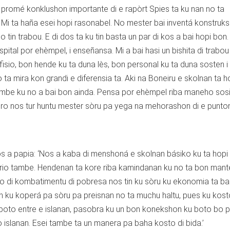
‘E promé konklushon importante di e rapòrt Spies ta ku nan no ta
. Mi ta haña esei hopi rasonabel. No mester bai inventá konstru
tin trabou. E di dos ta ku tin basta un par di kos a bai hopi bon.
ital por ehèmpel, i enseñansa. Mi a bai hasi un bishita di trabou
ifisio, bon hende ku ta duna lès, bon personal ku ta duna sosten i
o ta mira kon grandi e diferensia ta. Aki na Boneiru e skolnan ta 
ambe ku no a bai bon ainda. Pensa por ehèmpel riba maneho sosi
ro nos tur huntu mester sòru pa yega na mehorashon di e punto
os a papia: ‘Nos a kaba di menshoná e skolnan básiko ku ta hop
ario tambe. Hendenan ta kore riba kamindanan ku no ta bon mant
aso di kombatimentu di pobresa nos tin ku sòru ku ekonomia ta bai
n ku koperá pa sòru pa preisnan no ta muchu haltu, pues ku kost
u boto entre e islanan, pasobra ku un bon konekshon ku boto bo 
o islanan. Esei tambe ta un manera pa baha kosto di bida.’