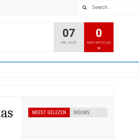
07
0
FRI
,
AUG
NEW ARTICLES
mas
MEEST GELEZEN
NIEUWS