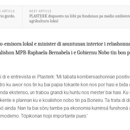
S ARTICLE
NEXT ARTICLE
rio gordo.
PLASTERK dispuesto na lòbi pa fondonan pa medio ambiente
agrikultura lokal
o-emisora lokal e minister di asuntunan interior i relashonn
koalishon MPB-Raphaela-Bernabela i e Gobiernu Nobo tin bon p
i di e entrevista ei. Plasterk: ‘Mi tabata kombersashonnan positiv
tro ku awor nos tin ku bai papia tokante kon nos por hasi e bida 
nda ekstenso, un trabou grandi ku huntu nos mester bai hasi. Ku 
te e plannan ku e koalishon nobo tin pa Boneiru. Ta trata di di
ó ainda. Nan ta bai sòru tambe pa ekonomia kuminsá funshoná a
an moderno. Tópikonan hopi importante pues.’