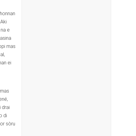
kshonnan
 Aki
 na e
 asina
hopi mas
al,
nan ei
i mas
ené,
 drai
o di
por sòru