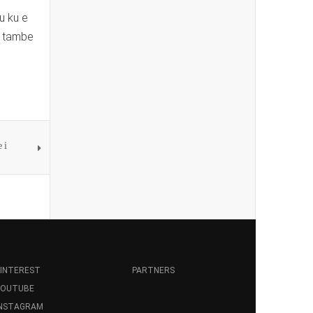
u ku e
u tambe
 i
INTEREST
PARTNERS
YOUTUBE
INSTAGRAM