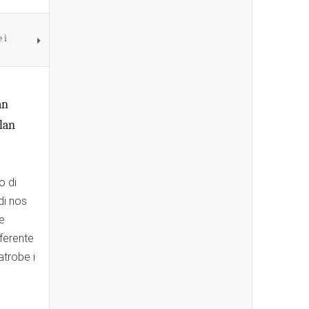
 i
an
lan
o di
di nos
e
ferente
trobe i