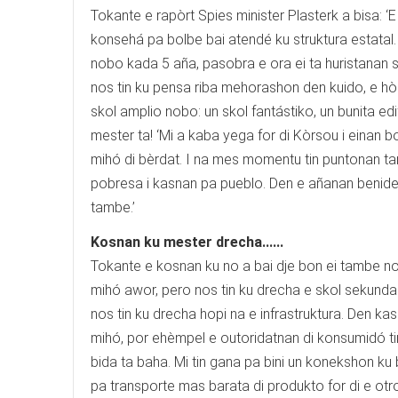
Tokante e rapòrt Spies minister Plasterk a bisa: 
konsehá pa bolbe bai atendé ku struktura estatal
nobo kada 5 aña, pasobra e ora ei ta huristanan so 
nos tin ku pensa riba mehorashon den kuido, e hòsp
skol amplio nobo: un skol fantástiko, un bunita ed
mester ta! ‘Mi a kaba yega for di Kòrsou i einan b
mihó di bèrdat. I na mes momentu tin puntonan t
pobresa i kasnan pa pueblo. Den e añanan benide
tambe.’
Kosnan ku mester drecha......
Tokante e kosnan ku no a bai dje bon ei tambe n
mihó awor, pero nos tin ku drecha e skol sekund
nos tin ku drecha hopi na e infrastruktura. Den k
mihó, por ehèmpel e outoridatnan di konsumidó ti
bida ta baha. Mi tin gana pa bini un konekshon k
pa transporte mas barata di produkto for di e otr