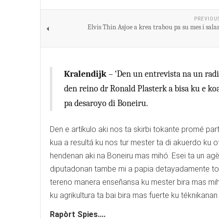
PREVIOU
Elvis Thin Asjoe a krea trabou pa su mes i sala
Kralendijk
– ‘Den un entrevista na un radi
den reino dr Ronald Plasterk a bisa ku e 
pa desaroyo di Boneiru.
Den e artíkulo aki nos ta skirbi tokante promé part
kua a resultá ku nos tur mester ta di akuerdo ku o
hendenan aki na Boneiru mas mihó. Esei ta un agè
diputadonan tambe mi a papia detayadamente token
tereno manera enseñansa ku mester bira mas mih
ku agrikultura ta bai bira mas fuerte ku téknikan
Rapòrt Spies....