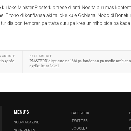
u loke Minister Plasterk a trese dilanti. Nos ta aun mas kontent
 ne. E tono di konfiansa aki ta loke ku e Gobiernu Nobo di Boneir
 tur dia bon tempran pa traha duru pa krea un miho bida pa kada
S ARTICLE
NEXT ARTICLE
rio gordo.
PLASTERK dispuesto na lòbi pa fondonan pa medio ambiente
agrikultura lokal
MENU'S
FACEBOOK
P
TWITTER
NOS-MAGAZINE
GOOGLE+
NOS-EVENTS