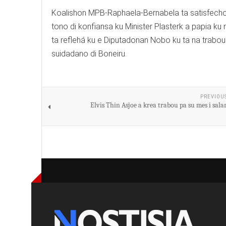
Koalishon MPB-Raphaela-Bernabela ta satisfecho k
tono di konfiansa ku Minister Plasterk a papia ku
ta reflehá ku e Diputadonan Nobo ku ta na trabou
suidadano di Boneiru.
PREVIOU
Elvis Thin Asjoe a krea trabou pa su mes i sala