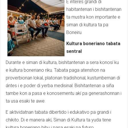
E interes grandi di
habitantenan i bishitantenan
ta mustra kon importante e
siman di kultura ta pa
Boneiru.
Kultura boneriano tabata
sentral
Durante e siman di kultura, bishitantenan a sera konosí ku
e kultura boneriano riku. Tabata paga atenshon na
proverbionan lokal, platonan tradishonal, kustumbernan di
ántes i e poder di yerba medisinal. Bishitantenan a siña
tambe kon a pasa e konosementu akí pa generashonnan i
ta usa esaki te awe.
E aktividatnan tabata dibertido i edukativo pa grandi i
chikito. Di e manera akí, Siman di Kultura ta yuda tene
kultura boneriano bibu i pasa esaki pa futuro