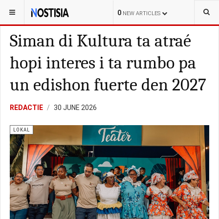
YOU ARE HERE:
BONAIRE
LOKAL
0
NEW ARTICLES
Siman di Kultura ta atraé
hopi interes i ta rumbo pa
un edishon fuerte den 2027
REDACTIE
30 JUNE 2026
LOKAL