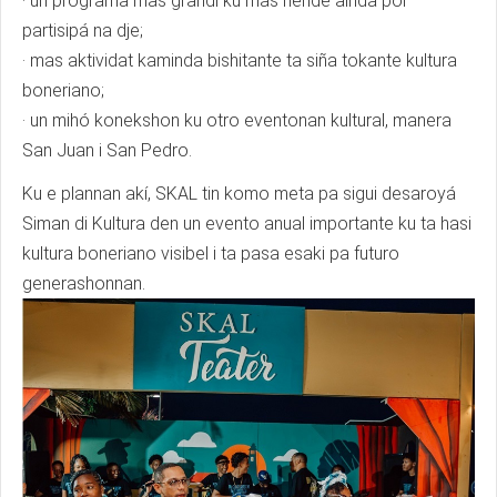
· un programa mas grandi ku mas hende ainda por
partisipá na dje;
· mas aktividat kaminda bishitante ta siña tokante kultura
boneriano;
· un mihó konekshon ku otro eventonan kultural, manera
San Juan i San Pedro.
Ku e plannan akí, SKAL tin komo meta pa sigui desaroyá
Siman di Kultura den un evento anual importante ku ta hasi
kultura boneriano visibel i ta pasa esaki pa futuro
generashonnan.