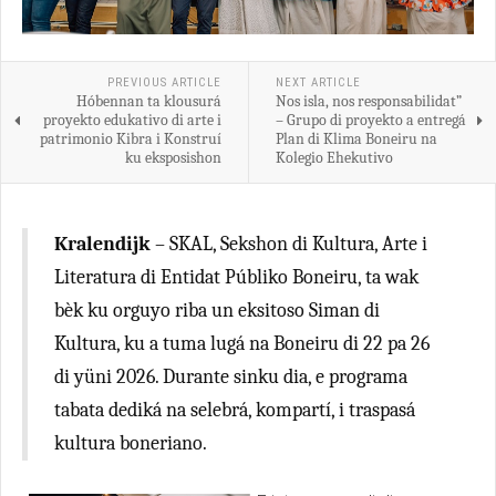
PREVIOUS ARTICLE
NEXT ARTICLE
Hóbennan ta klousurá
Nos isla, nos responsabilidat”
proyekto edukativo di arte i
– Grupo di proyekto a entregá
patrimonio Kibra i Konstruí
Plan di Klima Boneiru na
ku eksposishon
Kolegio Ehekutivo
Kralendijk
– SKAL, Sekshon di Kultura, Arte i
Literatura di Entidat Públiko Boneiru, ta wak
bèk ku orguyo riba un eksitoso Siman di
Kultura, ku a tuma lugá na Boneiru di 22 pa 26
di yüni 2026. Durante sinku dia, e programa
tabata dediká na selebrá, kompartí, i traspasá
kultura boneriano.