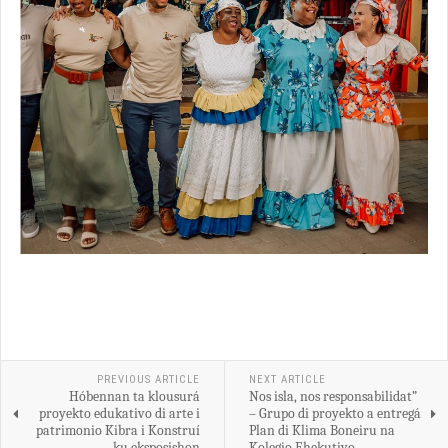
PREVIOUS ARTICLE
NEXT ARTICLE
Hóbennan ta klousurá
Nos isla, nos responsabilidat”
proyekto edukativo di arte i
– Grupo di proyekto a entregá
patrimonio Kibra i Konstruí
Plan di Klima Boneiru na
ku eksposishon
Kolegio Ehekutivo