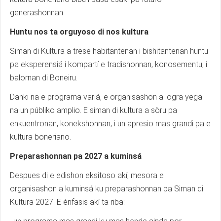
generashonnan.
Huntu nos ta orguyoso di nos kultura
Siman di Kultura a trese habitantenan i bishitantenan huntu
pa eksperensiá i kompartí e tradishonnan, konosementu, i
balornan di Boneiru.
Danki na e programa variá, e organisashon a logra yega
na un públiko amplio. E siman di kultura a sòru pa
enkuentronan, konekshonnan, i un apresio mas grandi pa e
kultura boneriano.
Preparashonnan pa 2027 a kuminsá
Despues di e edishon eksitoso akí, mesora e
organisashon a kuminsá ku preparashonnan pa Siman di
Kultura 2027. E énfasis akí ta riba: