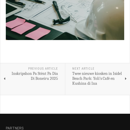
PREVIOUS ARTICLE
NEXT ARTICLE
Inskripshon Pa Stènt Pa Dia
Twee nieuwe kiosken in Isidel
Di Boneiru 2025
Beach Park: Yoli’s Café en
Kushina di Ina
PARTNERS