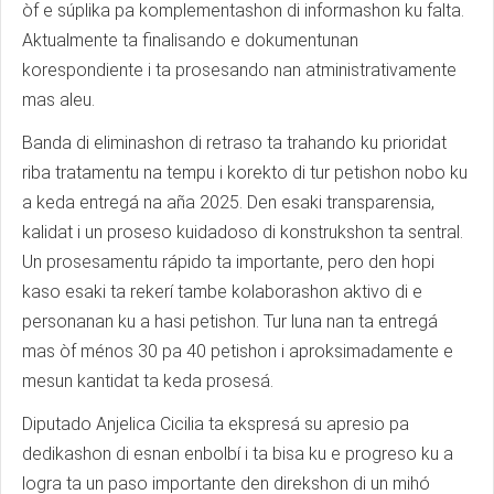
òf e súplika pa komplementashon di informashon ku falta.
Aktualmente ta finalisando e dokumentunan
korespondiente i ta prosesando nan atministrativamente
mas aleu.
Banda di eliminashon di retraso ta trahando ku prioridat
riba tratamentu na tempu i korekto di tur petishon nobo ku
a keda entregá na aña 2025. Den esaki transparensia,
kalidat i un proseso kuidadoso di konstrukshon ta sentral.
Un prosesamentu rápido ta importante, pero den hopi
kaso esaki ta rekerí tambe kolaborashon aktivo di e
personanan ku a hasi petishon. Tur luna nan ta entregá
mas òf ménos 30 pa 40 petishon i aproksimadamente e
mesun kantidat ta keda prosesá.
Diputado Anjelica Cicilia ta ekspresá su apresio pa
dedikashon di esnan enbolbí i ta bisa ku e progreso ku a
logra ta un paso importante den direkshon di un mihó