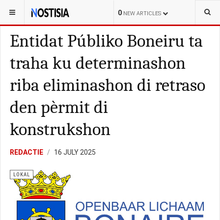
YOU ARE HERE:
BONAIRE
LOKAL
0
NEW ARTICLES
Entidat Públiko Boneiru ta
traha ku determinashon
riba eliminashon di retraso
den pèrmit di
konstrukshon
REDACTIE
16 JULY 2025
LOKAL