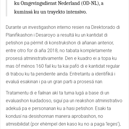
ku Omgevingsdienst Nederland (OD-NL), a
kuminsá ku un trayekto intensivo.
Durante un investigashon interno resien na Direktorado di
Planifikashon i Desaroyo a resultá ku un kantidat di
petishon pa pèrmit di konstrukshon di añanan anterior,
entre otro for di aña 2018, no tabata kompletamente
prosesá atministrativamente. Den e kuadro ei a topa ku
mas òf ménos 160 fail ku ta kai pafó di e kantidat regular
di trabou ku ta pendiente ainda. Entretantu a identifiká i
evaluá esakinan i pa un gran parti a prosesá nan.
Tratamentu di e failnan akí ta tuma lugá a base di un
evaluashon kuidadoso, siguí pa un reakshon atministrativo
adekuá pa e personanan ku a hasi petishon. Esaki ta
kondusí na desishonnan manera aprobashon, no
atmisibilidat (por ehèmpel den kaso ku no a paga ‘leges’),