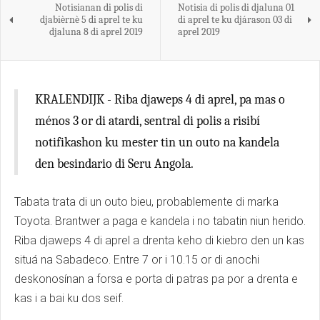
Notisianan di polis di
Notisia di polis di djaluna 01
djabièrnè 5 di aprel te ku
di aprel te ku djárason 03 di
djaluna 8 di aprel 2019
aprel 2019
KRALENDIJK - Riba djaweps 4 di aprel, pa mas o
ménos 3 or di atardi, sentral di polis a risibí
notifikashon ku mester tin un outo na kandela
den besindario di Seru Angola.
Tabata trata di un outo bieu, probablemente di marka
Toyota. Brantwer a paga e kandela i no tabatin niun herido.
Riba djaweps 4 di aprel a drenta keho di kiebro den un kas
situá na Sabadeco. Entre 7 or i 10.15 or di anochi
deskonosínan a forsa e porta di patras pa por a drenta e
kas i a bai ku dos seif.