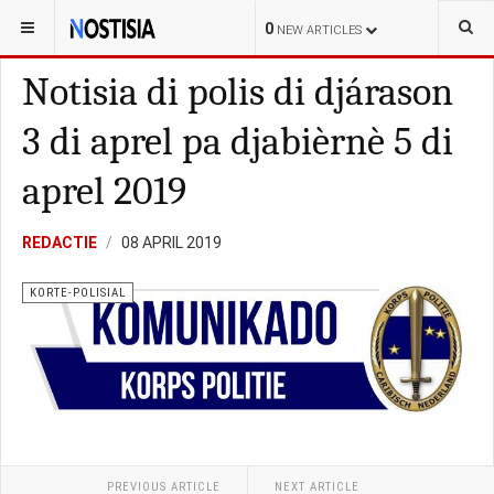
YOU ARE HERE:
BONAIRE
KORTE-POLISIAL
0
NEW ARTICLES
Notisia di polis di djárason
3 di aprel pa djabièrnè 5 di
aprel 2019
REDACTIE
08 APRIL 2019
KORTE-POLISIAL
PREVIOUS ARTICLE
NEXT ARTICLE